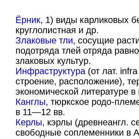
Ёрник
, 1) виды карликовых б
круглолистная и др.
Злаковые тли
, сосущие рас
подотряда тлей отряда равн
злаковых культур.
Инфраструктура
(от лат. infr
строение, расположение), те
экономической литературе в к
Канглы
, тюркское родо-плем
в 11—12 вв.
Керлы
, кэрлы (древнеангл. c
свободные соплеменники в А