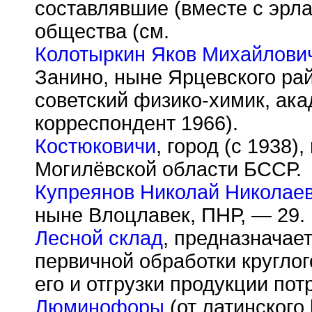
составлявшие (вместе с эрла
общества (см.
Колотыркин Яков Михайлови
Занино, ныне Ярцевского ра
советский физико-химик, ак
корреспондент 1966).
Костюковичи
, город (с 1938)
Могилёвской области БССР.
Купреянов Николай Николае
ныне Влоцлавек, ПНР, — 29.
Лесной склад
, предназначае
первичной обработки круглог
его и отгрузки продукции по
Люминофоры
(от латинского 