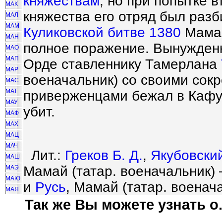
княжествам
, но при попытке 
МАК
княжества его отряд был разб
МАЛ
МАМ
Куликовской битве 1380
Мамай
МАН
полное поражение. Вынужденн
МАО
МАП
Орде ставленнику Тамерлана
МАР
военачальник) со своими сок
МАС
МАТ
приверженцами бежал в Кафу
МАУ
убит.
МАФ
МАХ
МАЦ
МАЧ
Лит.:
Греков Б. Д.
,
Якубовский
МАШ
Мамай (татар. военачальник) 
МАЭ
МАЮ
и
Русь
, Мамай (татар. военача
МАЯ
Так же Вы можете узнать о.