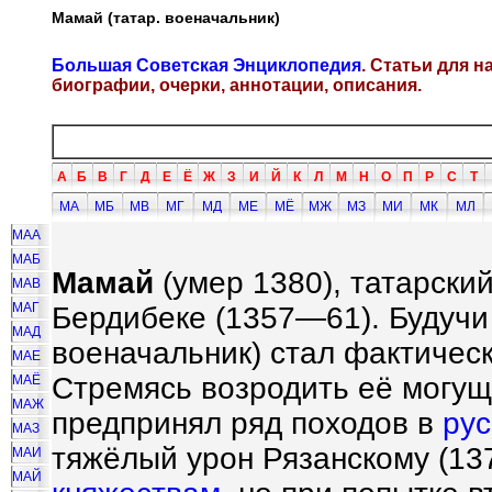
Мамай (татар. военачальник)
Большая Советская Энциклопедия
. Статьи для 
биографии, очерки, аннотации, описания.
А
Б
В
Г
Д
Е
Ё
Ж
З
И
Й
К
Л
М
Н
О
П
Р
С
Т
МА
МБ
МВ
МГ
МД
МЕ
МЁ
МЖ
МЗ
МИ
МК
МЛ
МАА
МАБ
Мамай
(умер 1380), татарский
МАВ
МАГ
Бердибеке (1357—61). Будучи 
МАД
военачальник) стал фактичес
МАЕ
Стремясь возродить её могущ
МАЁ
МАЖ
предпринял ряд походов в
рус
МАЗ
тяжёлый урон Рязанскому (137
МАИ
МАЙ