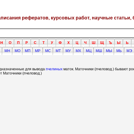
написания рефератов, курсовых работ, научные статьи, 
Н
О
П
Р
С
Т
У
Ф
Х
Ц
Ч
Ш
Щ
Ъ
Ы
Ь
МН
МО
МП
МР
МС
МТ
МУ
МХ
МЦ
МШ
МЫ
МЬ
МЭ
едназначенные для вывода
пчелиных
маток. Маточники (пчеловод.) бывают ро
 Маточники (пчеловод.)