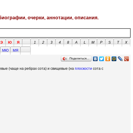
биографии, очерки, аннотации, описания.
Э
Ю
Я
1
2
3
4
8
A
L
M
P
S
T
X
МЮ
МЯ
Поделиться…
евые (чаще на ребрах сота) и свищевые (на
плоскости
сота с