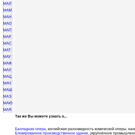
МАЛ
МАМ
МАН
МАО
МАП
МАР
МАС
МАТ
МАУ
МАФ
МАХ
МАЦ
МАЧ
МАШ
МАЭ
МАЮ
МАЯ
Так же Вы можете узнать о...
Балладная опера
, английская разновидность комической оперы; на
Блокированное производственное здание
, укрупнённое промышленн