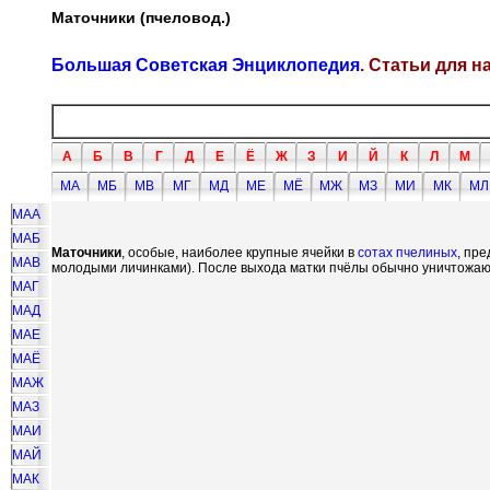
Маточники (пчеловод.)
Большая Советская Энциклопедия
. Статьи для 
А
Б
В
Г
Д
Е
Ё
Ж
З
И
Й
К
Л
М
МА
МБ
МВ
МГ
МД
МЕ
МЁ
МЖ
МЗ
МИ
МК
МЛ
МАА
МАБ
Маточники
, особые, наиболее крупные ячейки в
сотах пчелиных
, пр
МАВ
молодыми личинками). После выхода матки пчёлы обычно уничтожают
МАГ
МАД
МАЕ
МАЁ
МАЖ
МАЗ
МАИ
МАЙ
МАК