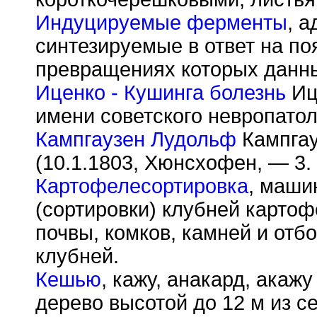
Индуцируемые ферменты
, 
синтезируемые в ответ на по
превращениях которых данн
Иценко - Кушинга болезнь
Иц
имени советского невропатол
Кампгаузен Лудольф
Кампгау
(10.1.1803, Хюнсхофен, — 3.
Картофелесортировка
, маши
(сортировки) клубней картоф
почвы, комков, камней и от
клубней.
Кешью
, кажу, анакард, акажу
дерево высотой до 12 м из с