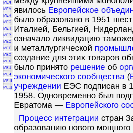
между крупнейшими монополи
МЕЛ
явилось
Европейское объедин
МЕМ
МЕН
было образовано в 1951 шес
МЕО
Италией, Бельгией, Нидерлан
МЕП
МЕР
означало ликвидацию таможе
МЕС
и металлургической
промышл
МЕТ
МЕФ
создание для этих товаров о
МЕХ
было принято
решение
об
орг
МЕЦ
экономического сообщества
(
МЕЧ
МЕШ
учреждении
ЕЭС подписан в 19
МЕЩ
1958. Одновременно был подп
Евратома —
Европейского со
Процесс
интеграции
стран З
образованию нового мощного 