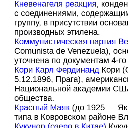
Кневенагеля реакция
, конде
с соединениями, содержащи
группу, в присутствии основ
производных этилена.
Коммунистическая партия В
Comunista de Venezuela), осн
уточнена по документам 4-го
Кори Карл Фердинанд
Кори (C
5.12.1896, Прага), американ
Национальной академии США
общества.
Красный Маяк
(до 1925 — Яку
типа в Ковровском районе В
Кукунор (озеро в Китае)
Кукун