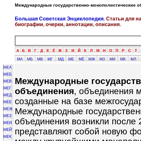
Международные государственно-монополистические о
Большая Советская Энциклопедия
. Статьи для 
биографии, очерки, аннотации, описания.
А
Б
В
Г
Д
Е
Ё
Ж
З
И
Й
К
Л
М
Н
О
П
Р
С
Т
МА
МБ
МВ
МГ
МД
МЕ
МЁ
МЖ
МЗ
МИ
МК
МЛ
МЕА
МЕБ
Международные государств
МЕВ
МЕГ
объединения
, объединения 
МЕД
созданные на базе межгосуда
МЕЕ
Международные государствен
МЕЖ
МЕЗ
объединения возникли после 
МЕИ
представляют собой новую фо
МЕЙ
МЕК