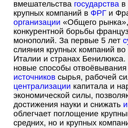
вмешательства
государства
в
крупных компаний в
ФРГ
и Фра
организации
«Общего рынка»,
конкурентной борьбы француз
монополий. За первые 5 лет
с
слияния крупных компаний во
Италии и странах Бенилюкса
новые способы отвоёвывания 
источников
сырья, рабочей с
централизации
капитала и на
экономической силы, позвол
достижения науки и снижать
и
облегчает поглощение крупны
средних, но и крупных компа