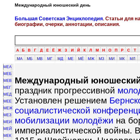
Международный юношеский день
Большая Советская Энциклопедия
. Статьи для 
биографии, очерки, аннотации, описания.
А
Б
В
Г
Д
Е
Ё
Ж
З
И
Й
К
Л
М
Н
О
П
Р
С
Т
МА
МБ
МВ
МГ
МД
МЕ
МЁ
МЖ
МЗ
МИ
МК
МЛ
МЕА
МЕБ
Международный юношеский
МЕВ
МЕГ
праздник прогрессивной
моло
МЕД
Установлен решением
Бернск
МЕЕ
социалистической конференц
МЕЖ
МЕЗ
мобилизации
молодёжи
на бо
МЕИ
империалистической войны. В
МЕЙ
МЕК