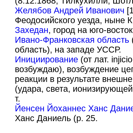
(8.12.1868, Тилкухилли, Шот
Желябов Андрей Иванович
[1
Феодосийского уезда, ныне К
Захедан
, город на юго-восто
Ивано-Франковская область
область), на западе УССР.
Инициирование
(от лат. inji
возбуждаю), возбуждение це
реакции в результате внешне
(удара, света, ионизирующей
т.
Йенсен Йоханнес Ханс Дани
Ханс Даниель (р. 25.