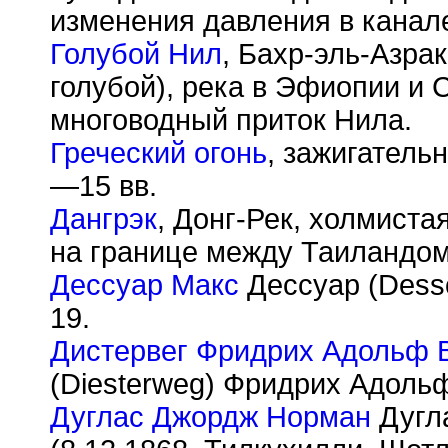
изменения давления в канал
Голубой Нил
, Бахр-эль-Азра
голубой), река в Эфиопии и 
многоводный приток Нила.
Греческий огонь
, зажигатель
—15 вв.
Дангрэк
, Донг-Рек, холмиста
на границе между Таиландом
Дессуар Макс
Дессуар (Desso
19.
Дистервег Фридрих Адольф 
(Diesterweg) Фридрих Адольф
Дуглас Джордж Норман
Дугл