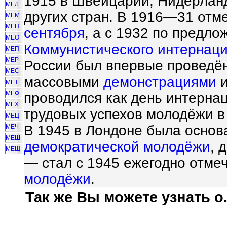
1915 в Швейцарии, Нидерлан
МЕЛ
других стран. В 1916—31 отм
МЕМ
МЕН
сентября
, а с 1932 по предл
МЕО
Коммунистического интернац
МЕП
МЕР
России был впервые проведё
МЕС
массовыми
демонстрациями
и
МЕТ
МЕФ
проводился как день интерна
МЕХ
трудовых успехов молодёжи 
МЕЦ
В 1945 в Лондоне была осно
МЕЧ
МЕШ
демократической молодёжи
, 
МЕЩ
— стал с 1945 ежегодно отме
молодёжи
.
Так же Вы можете узнать о.