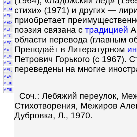
(1964), «Ладожский лёд» (1965
МЕЛ
стихи» (1971) и других — ли
МЕМ
МЕН
приобретает преимущественн
МЕО
поэзия связана с
традицией
А.
МЕП
МЕР
области перевода (главным об
МЕС
Преподаёт в Литературном
ин
МЕТ
МЕФ
Петрович Горького (с 1967).
МЕХ
переведены на многие иностр
МЕЦ
МЕЧ
МЕШ
МЕЩ
Соч.: Лебяжий переулок, Меж
Стихотворения, Межиров Алек
Дубровка, Л., 1970.