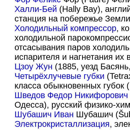
Халли-Бей
(Hally Bay), англ
станция на побережье Земли
Холодильный компрессор
, к
холодильной парокомпресси
отсасывания паров холодильн
испарителя и нагнетания их 
Цзоу Жун
(1885, уезд Басянь
Четырёхлучевые губки
(Tetra
класса обыкновенных губок 
Шведов Федор Никифорович
Одесса), русский физико-хим
Шубашич Иван
Шубашич (
Š
u
Электрокристаллизация
, эл