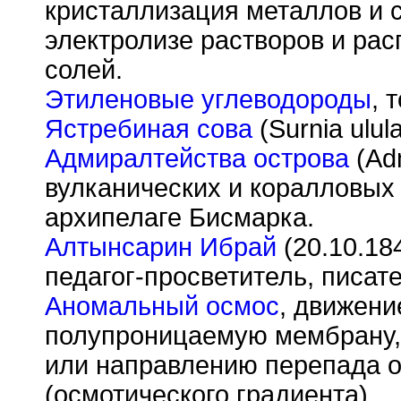
кристаллизация металлов и с
электролизе растворов и ра
солей.
Этиленовые углеводороды
, 
Ястребиная сова
(Surnia ulul
Адмиралтейства острова
(Adm
вулканических и коралловых 
архипелаге Бисмарка.
Алтынсарин Ибрай
(20.10.18
педагог-просветитель, писат
Аномальный осмос
, движени
полупроницаемую мембрану,
или направлению перепада о
(осмотического градиента).