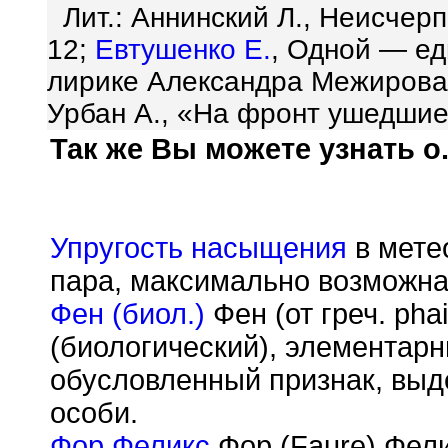
Лит.: Аннинский Л., Неисчер
12;
Евтушенко Е.
, Одной — ед
лирике Александра Межиров
Урбан А., «На фронт ушедшие 
Так же Вы можете узнать о.
Упругость насыщения
в мете
пара, максимально возможна
Фен (биол.)
Фен (от греч. ph
(биологический), элементарн
обусловленный признак, вы
особи.
Фор Феликс
Фор (Faure) Фелик