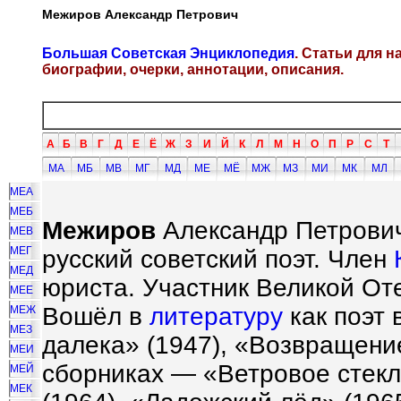
Межиров Александр Петрович
Большая Советская Энциклопедия
. Статьи для 
биографии, очерки, аннотации, описания.
А
Б
В
Г
Д
Е
Ё
Ж
З
И
Й
К
Л
М
Н
О
П
Р
С
Т
МА
МБ
МВ
МГ
МД
МЕ
МЁ
МЖ
МЗ
МИ
МК
МЛ
МЕА
МЕБ
Межиров
Александр Петрович 
МЕВ
МЕГ
русский советский поэт. Член
МЕД
юриста. Участник Великой О
МЕЕ
Вошёл в
литературу
как поэт 
МЕЖ
МЕЗ
далека» (1947), «Возвращени
МЕИ
сборниках — «Ветровое стекл
МЕЙ
МЕК