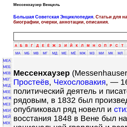
Мессенхаузер Венцель
Большая Советская Энциклопедия
. Статьи для 
биографии, очерки, аннотации, описания.
А
Б
В
Г
Д
Е
Ё
Ж
З
И
Й
К
Л
М
Н
О
П
Р
С
Т
МА
МБ
МВ
МГ
МД
МЕ
МЁ
МЖ
МЗ
МИ
МК
МЛ
МЕА
МЕБ
Мессенхаузер
(Messenhauser)
МЕВ
МЕГ
Простеёв
,
Чехословакия
, — 1
МЕД
политический деятель и писат
МЕЕ
рядовым, в 1832 был произвед
МЕЖ
МЕЗ
опубликовал ряд новелл и
сти
МЕИ
восстания 1848 в Вене был н
МЕЙ
МЕК