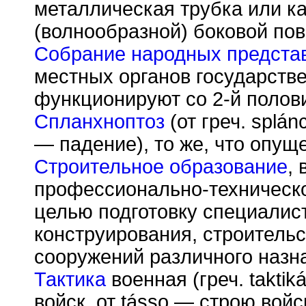
металлическая трубка или к
(волнообразной) боковой пов
Собрание народных предста
местных органов государстве
функционируют со 2-й полови
Спланхноптоз
(от греч. spl
á
n
— падение), то же, что опущ
Строительное образование
,
профессионально-техническ
целью подготовку специалис
конструирования, строительс
сооружений различного назн
Тактика
военная (греч. taktik
войск, от t
á
sso — строю войск