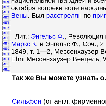
национальной гвардией и все
МЕЛ
октября вопреки воле народн
МЕМ
МЕН
Вены
. Был
расстрелян
по
при
МЕО
МЕП
МЕР
МЕС
Лит.:
Энгельс Ф.
, Революция
МЕТ
Маркс К.
и Энгельс Ф., Соч., 2
МЕФ
МЕХ
1849, т. 1—2, Мессенхаузер Ве
МЕЦ
Ehni Мессенхаузер Венцель, W
МЕЧ
МЕШ
МЕЩ
Так же Вы можете узнать о.
Сильфон
(от англ. фирменног