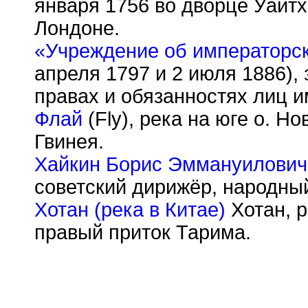
января 1756 во дворце Уайтхо
Лондоне.
«Учреждение об императорс
апреля 1797 и 2 июля 1886),
правах и обязанностях лиц 
Флай
(Fly), река на юге о. Н
Гвинея.
Хайкин Борис Эммануилович
советский дирижёр, народны
Хотан (река в Китае)
Хотан, р
правый приток Тарима.