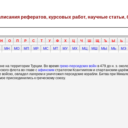
написания рефератов, курсовых работ, научные статьи, 
Н
О
П
Р
С
Т
У
Ф
Х
Ц
Ч
Ш
Щ
Ъ
Ы
Ь
МН
МО
МП
МР
МС
МТ
МУ
МХ
МЦ
МШ
МЫ
МЬ
МЭ
ныне на территории Турции. Во время
греко-персидских войн
в 479 до н. э. ок
ского флота во главе с
афинским
стратегом Ксантиипом и спартанским царём
 войско, овладел лагерем и уничтожил персидские корабли. Битва при Микал
ое присоединились к греческому союзу.