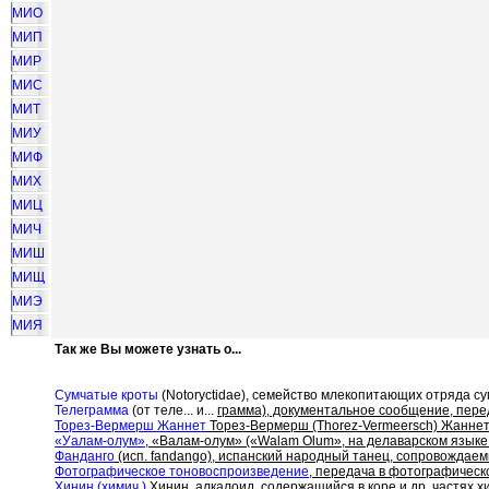
МИО
МИП
МИР
МИС
МИТ
МИУ
МИФ
МИХ
МИЦ
МИЧ
МИШ
МИЩ
МИЭ
МИЯ
Так же Вы можете узнать о...
Сумчатые кроты
(Notoryctidae), семейство млекопитающих отряда су
Телеграмма
(от теле... и...
грамма), документальное сообщение, пере
Торез-Вермерш Жаннет
Торез-Вермерш (Thorez-Vermeersch) Жаннет 
«Уалам-олум»
, «Валам-олум» («Walam Olum», на делаварском языке
Фанданго
(исп. fandango), испанский народный танец, сопровождае
Фотографическое тоновоспроизведение
, передача в фотографическ
Хинин (химич.)
Хинин, алкалоид, содержащийся в коре и др. частях х