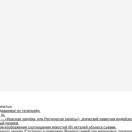
мчатых.
даваемое по телеграфу.
(р.
 — «Красная зарубка, или Рисунчатая запись»), эпический памятник индейско
мый пением.
ом изображении соотношения яркостей (В) деталей объекта съёмки.
инного дерева (Cinchona) и ремиджии (Remijia) семейства мареновых, произр