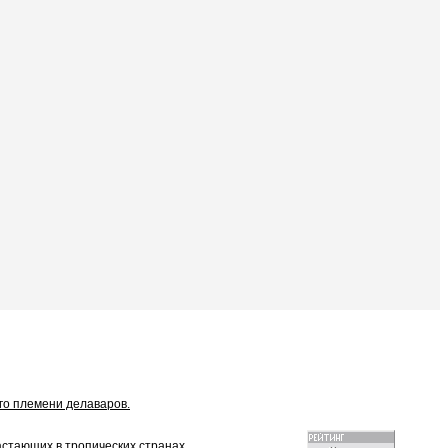
го племени делаваров.
астающих в тропических странах.