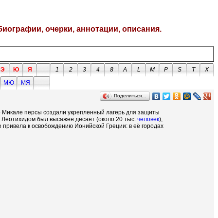
биографии, очерки, аннотации, описания.
Э
Ю
Я
1
2
3
4
8
A
L
M
P
S
T
X
МЮ
МЯ
Поделиться…
оло Микале персы создали укрепленный лагерь для защиты
 Леотихидом был высажен десант (около 20 тыс.
человек
),
е привела к освобождению Ионийской Греции: в её городах