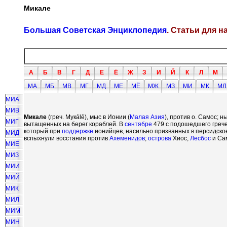
Микале
Большая Советская Энциклопедия
. Статьи для 
А
Б
В
Г
Д
Е
Ё
Ж
З
И
Й
К
Л
М
МА
МБ
МВ
МГ
МД
МЕ
МЁ
МЖ
МЗ
МИ
МК
МЛ
МИА
МИВ
Микале
(греч. Мук
á
l
ē
), мыс в Ионии (
Малая Азия
), против о. Самос; 
МИГ
вытащенных на берег кораблей. В
сентябре
479 с подошедшего грече
который при
поддержке
ионийцев, насильно призванных в персидское
МИД
вспыхнули восстания против
Ахеменидов
;
острова
Хиос,
Лесбос
и Сам
МИЕ
МИЗ
МИИ
МИЙ
МИК
МИЛ
МИМ
МИН