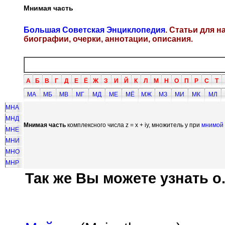
Мнимая часть
Большая Советская Энциклопедия
. Статьи для 
биографии, очерки, аннотации, описания.
А
Б
В
Г
Д
Е
Ё
Ж
З
И
Й
К
Л
М
Н
О
П
Р
С
Т
МА
МБ
МВ
МГ
МД
МЕ
МЁ
МЖ
МЗ
МИ
МК
МЛ
МНА
МНД
Мнимая часть
комплексного числа z = х + iy, множитель у при
мнимой
МНЕ
МНИ
МНО
МНР
Так же Вы можете узнать о.