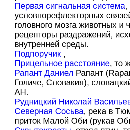
Первая сигнальная система
,
условнорефлекторных связе
головного мозга животных и 
рецепторы раздражений, исх
внутренней среды.
Подпоручик
,
Прицельное расстояние
, то 
Рапант Даниел
Рапант (Rapan
Голиче, Словакия), словацки
АН.
Рудницкий Николай Василье
Северная Сосьва
, река в Т
приток Малой Оби (рукав Оби