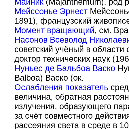
Майник
(Majanthemum), род 
Мейссонье Эрнест
Мейссонье
1891), французский живописе
Момент вращающий
, см. В
Насонов Всеволод Николаев
советский учёный в области 
доктор технических наук (196
Нуньес де Бальбоа Васко
Нун
Balboa) Васко (ок.
Ослабления показатель
сред
величина, обратная расстоян
излучения, образующего пар
за счёт совместного действи
рассеяния света в среде в 10