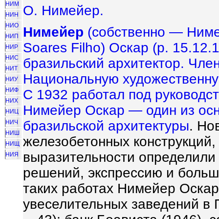
НИМ
О. Нимейер.
НИН
НИО
Нимейер
(собственно — Ниме
НИП
Soares Filho) Оскар (р. 15.12
НИР
НИС
бразильский архитектор. Чле
НИТ
Национальную художественную
НИУ
НИФ
С 1932 работал под руководс
НИХ
Нимейер Оскар — один из ос
НИЦ
бразильской
архитектуры
. Но
НИЧ
НИШ
железобетонных конструкций, 
НИЩ
выразительности определили 
НИЯ
решений, экспрессию и больш
таких работах Нимейер Оскар,
увеселительных заведений в