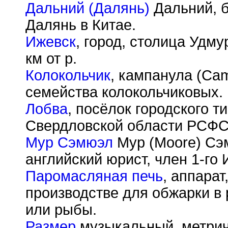
Дальний (Далянь)
Дальний, б
Далянь в Китае.
Ижевск
, город, столица Удм
км от р.
Колокольчик
, кампанула (Cam
семейства колокольчиковых.
Лобва
, посёлок городского 
Свердловской области РСФС
Мур Сэмюэл
Мур (Moore) Сэм
английский юрист, член 1-го 
Паромасляная печь
, аппара
производстве для обжарки в
или рыбы.
Размер
музыкальный, метрич