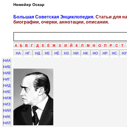
Нимейер Оскар
Большая Советская Энциклопедия
. Статьи для 
биографии, очерки, аннотации, описания.
А
Б
В
Г
Д
Е
Ё
Ж
З
И
Й
К
Л
М
Н
О
П
Р
С
Т
НА
НГ
НД
НЕ
НЁ
НЗ
НИ
НК
НО
НР
НС
НУ
НИА
НИБ
НИВ
НИГ
НИД
НИЕ
НИЖ
НИЗ
НИИ
НИК
НИЛ