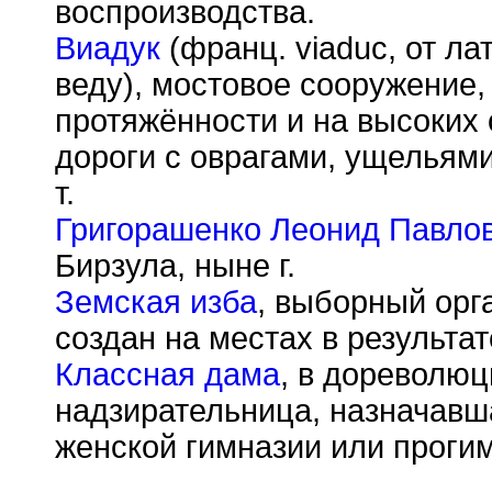
воспроизводства.
Виадук
(франц. viaduc, от лат
веду), мостовое сооружение,
протяжённости и на высоких
дороги с оврагами, ущельям
т.
Григорашенко Леонид Павло
Бирзула, ныне г.
Земская изба
, выборный орг
создан на местах в результа
Классная дама
, в дореволю
надзирательница, назначавш
женской гимназии или проги