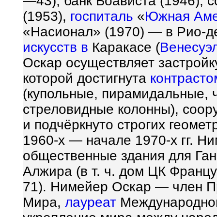
—43); банк Боависта (1946),
(1953),
госпиталь
«
Южная Ам
«Насионал» (1970) — в Рио-
искусств в
Каракасе (
Венесуэ
Оскар осуществляет застройку
которой достигнута
контрасто
(купольные, пирамидальные,
стреловидные колонны), соор
и подчёркнуто строгих геоме
1960-х — начале 1970-х гг. Н
общественные здания для Ган
Алжира (в т. ч. дом ЦК Фран
71). Нимейер Оскар — член 
Мира,
лауреат
Международной