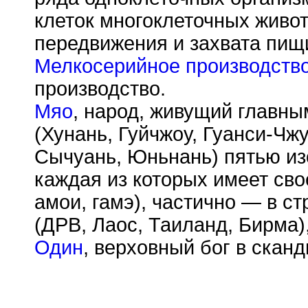
клеток многоклеточных живо
передвижения и захвата пищи
Мелкосерийное производств
производство.
Мяо
, народ, живущий главн
(Хунань, Гуйчжоу, Гуанси-Чж
Сычуань, Юньнань) пятью и
каждая из которых имеет своё
амои, гамэ), частично — в с
(ДРВ, Лаос, Таиланд, Бирма)
Один
, верховный бог в скан