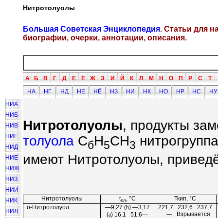
Нитротолуолы
Большая Советская Энциклопедия
. Статьи для 
биографии, очерки, аннотации, описания.
А
Б
В
Г
Д
Е
Ё
Ж
З
И
Й
К
Л
М
Н
О
П
Р
С
Т
НА
НГ
НД
НЕ
НЁ
НЗ
НИ
НК
НО
НР
НС
НУ
НИА
НИБ
Нитротолуолы
, продукты за
НИВ
НИГ
толуола
С
Н
СН
нитрогрупп
б
5
3
НИД
имеют Нитротолуолы, приведё
НИЕ
НИЖ
НИЗ
НИИ
Нитротолуолы
t
, °C
Ткип, °C
НИК
пл
о-Нитротолуол
—9,27 (
b
) —3,17
221,7 232,6 237,7
НИЛ
— Взрывается
(
a
) 16,1 51,6—