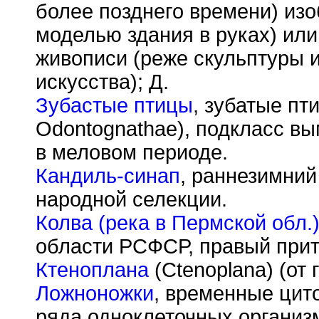
более позднего времени) изо
моделью здания в руках) или
живописи (реже скульптуры 
искусства); Д.
Зубастые птицы
, зубатые пт
Odontognathae), подкласс в
в меловом периоде.
Кандиль-синап
, раннезимний
народной селекции.
Колва (река в Пермской обл.
области РСФСР, правый прит
Ктеноплана
(Ctenoplana) (от г
Ложноножки
, временные цит
ряда одноклеточных организм