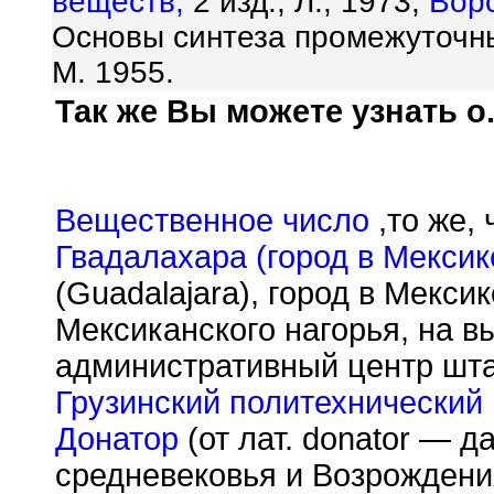
веществ,
2 изд., Л., 1973;
Вор
Основы синтеза промежуточн
М. 1955.
Так же Вы можете узнать о.
Вещественное число
,то же,
Гвадалахара (город в Мексик
(Guadalajara), город в Мекси
Мексиканского нагорья, на в
административный центр шта
Грузинский политехнический 
Донатор
(от лат. donator — д
средневековья и Возрождения