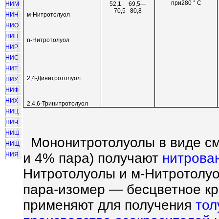
при280 ° C
52,1 69,5—
НИМ
70,5 80,8
м-Нитротолуол
НИН
НИО
НИП
n-Нитротолуол
НИР
НИС
НИТ
2,4-Динитротолуол
НИУ
НИФ
НИХ
2,4,6-Тринитротолуол
НИЦ
НИЧ
НИШ
Мононитротолуолы в виде см
НИЩ
и 4% пара) получают
нитрова
НИЯ
Нитротолуолы и м-Нитротолу
пара-изомер — бесцветное к
применяют для получения
тол