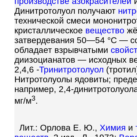
производстве
азокрасителей
Динитротолуол получают
нит
технической смеси мононитро
кристаллическое
вещество
жё
затвердевания 50—54 °C — со
обладает взрывчатыми
свойс
диизоцианатов — исходных в
2,4,6 -
Тринитротолуол
(тротил
Нитротолуолы ядовиты; пред
например, 2,4-динитротолуол
3
мг/м
.
Лит.: Орлова Е. Ю.,
Химия
и