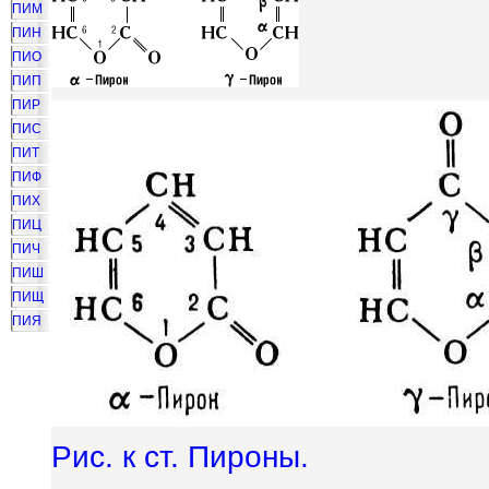
ПИМ
ПИН
ПИО
ПИП
ПИР
ПИС
ПИТ
ПИФ
ПИХ
ПИЦ
ПИЧ
ПИШ
ПИЩ
ПИЯ
Рис. к ст. Пироны.