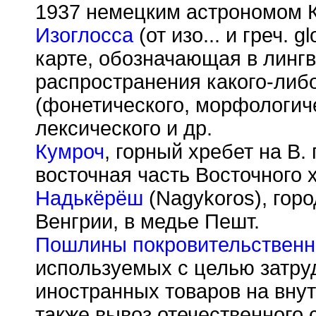
1937 немецким астрономом К
Изоглосса
(от изо... и греч. 
карте, обозначающая в линг
распространения какого-либ
(фонетического, морфологиче
лексического и др.
Кумроч
, горный хребет на В.
восточная часть Восточного 
Надькёрёш
(Nagykoros), горо
Венгрии, в медье Пешт.
Пошлины покровительствен
используемых с целью затру
иностранных товаров на внут
также вывоз отечественного