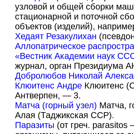
узловой и общей сборки маш
стационарной и поточной сбо
объектов (изделий), например
Хедаят Резакулихан
(псевдон
Аллопатрическое распростр
«Вестник Академии наук СС
журнал, орган Президиума А
Добролюбов Николай Алекса
Клюитенс Андре
Клюитенс (Cl
Антверпен, — 3.
Матча (горный узел)
Матча, г
Алая (Таджикская ССР).
Паразиты
(от греч. parasitos