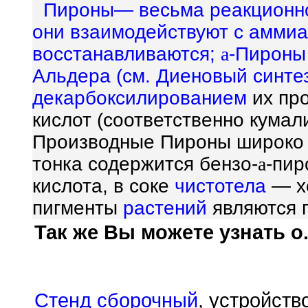
Пироны— весьма реакционно
они взаимодействуют с аммиа
восстанавливаются;
a
-Пироны
Альдера (см.
Диеновый синте
декарбоксилированием
их пр
кислот (соответственно кумал
Производные Пироны широко 
тонка содержится бензо-
a
-пир
кислота, в соке
чистотела
— хе
пигменты
растений
являются 
Так же Вы можете узнать о.
Стенд сборочный
, устройств