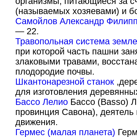
организмы, питающиеся за с
(называемых хозяевами) и б
Самойлов Александр Филип
— 22.
Травопольная система земл
при которой часть пашни за
злаковыми травами, восст
плодородие почвы.
Шкантонарезной станок
,дер
для изготовления деревянны
Бассо Лелио
Бассо (Basso) Л
провинция Савона), деятель 
движения.
Гермес (малая планета)
Герм