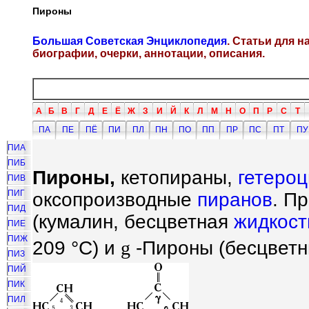
Пироны
Большая Советская Энциклопедия
. Статьи для 
биографии, очерки, аннотации, описания.
А
Б
В
Г
Д
Е
Ё
Ж
З
И
Й
К
Л
М
Н
О
П
Р
С
Т
ПА
ПЕ
ПЁ
ПИ
ПЛ
ПН
ПО
ПП
ПР
ПС
ПТ
ПУ
ПИА
ПИБ
Пироны,
кетопираны,
гетероц
ПИВ
ПИГ
оксопроизводные
пиранов
. П
ПИД
(кумалин, бесцветная
жидкост
ПИЕ
ПИЖ
209 °С) и
g
-Пироны (бесцветн
ПИЗ
ПИЙ
ПИК
ПИЛ