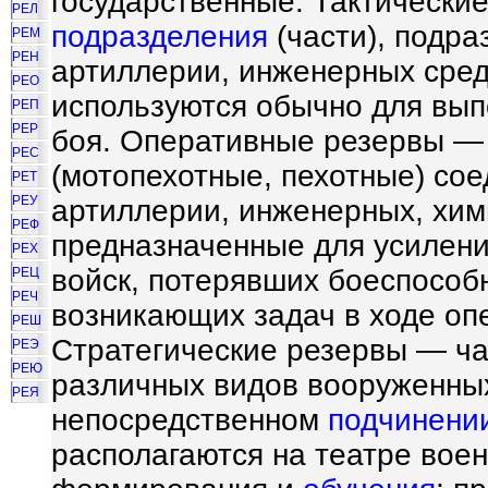
государственные. Тактическ
РЕЛ
подразделения
(части), подра
РЕМ
РЕН
артиллерии, инженерных средс
РЕО
используются обычно для вып
РЕП
РЕР
боя. Оперативные резервы —
РЕС
(мотопехотные, пехотные) сое
РЕТ
РЕУ
артиллерии, инженерных, хими
РЕФ
предназначенные для усилени
РЕХ
войск, потерявших боеспособ
РЕЦ
РЕЧ
возникающих задач в ходе оп
РЕШ
Стратегические резервы — ча
РЕЭ
РЕЮ
различных видов вооруженных
РЕЯ
непосредственном
подчинени
располагаются на театре воен