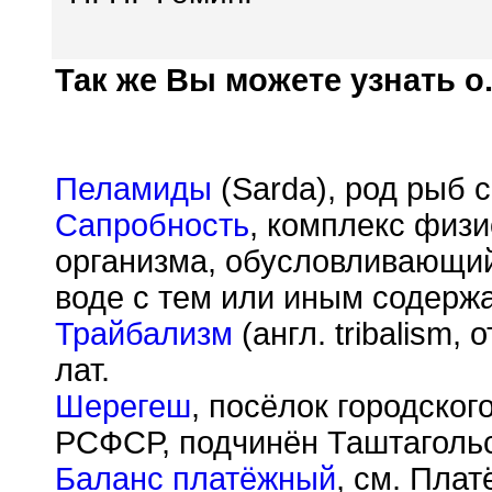
Так же Вы можете узнать о.
Пеламиды
(Sarda), род рыб 
Сапробность
, комплекс физ
организма, обусловливающий
воде с тем или иным содержа
Трайбализм
(англ. tribalism, 
лат.
Шерегеш
, посёлок городског
РСФСР, подчинён Таштагольс
Баланс платёжный
, см. Пла