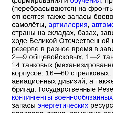
формирования и
обучения
; п
(перебрасываются) на фронты
относятся также запасы боево
самолёты,
артиллерия
,
автом
страны на складах, базах, за
ходе Великой Отечественной 
резерве в разное время в зав
2—9 общевойсковых, 1—2 тан
14 танковых (механизированн
корпусов: 16—60 стрелковых,
авиационных дивизий, а такж
бригад. Государственные Рез
контингенты
военнообязанных
запасы
энергетических
ресурс