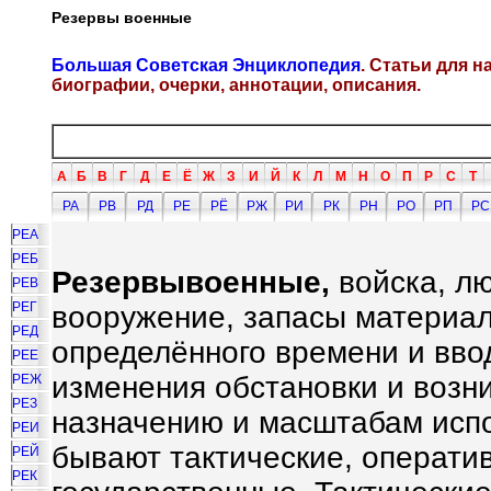
Резервы военные
Большая Советская Энциклопедия
. Статьи для 
биографии, очерки, аннотации, описания.
А
Б
В
Г
Д
Е
Ё
Ж
З
И
Й
К
Л
М
Н
О
П
Р
С
Т
РА
РВ
РД
РЕ
РЁ
РЖ
РИ
РК
РН
РО
РП
РС
РЕА
РЕБ
Резервы
во
е
нные,
войска, л
РЕВ
РЕГ
вооружение, запасы материал
РЕД
определённого времени и вво
РЕЕ
изменения обстановки и возн
РЕЖ
РЕЗ
назначению и масштабам исп
РЕИ
бывают тактические, оператив
РЕЙ
РЕК