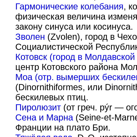
Гармонические колебания
, к
физическая величина изменя
закону синуса или косинуса.
Зволен
(Zvolen), город в Чех
Социалистической Республике
Котовск (город в Молдавской
центр Котовского района Мо
Моа (отр. вымерших бескиле
(Dinornithiformes, или Dinorn
бескилевых птиц.
Пиролюзит
(от греч. p
ý
r — ог
Сена и Марна
(Seine-et-Marn
Франции на плато Бри.