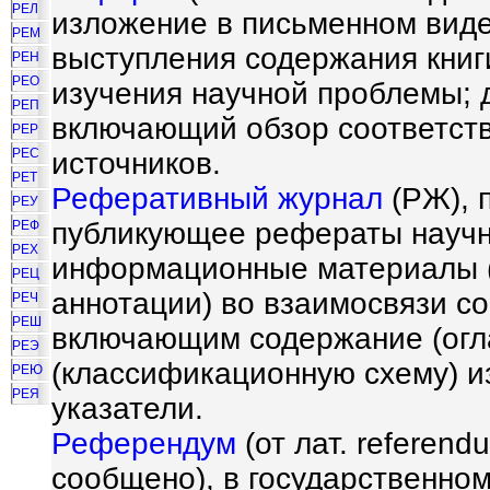
РЕЛ
изложение в письменном виде
РЕМ
выступления содержания книги
РЕН
РЕО
изучения научной проблемы; 
РЕП
включающий обзор соответств
РЕР
РЕС
источников.
РЕТ
Реферативный журнал
(РЖ), 
РЕУ
публикующее рефераты научн
РЕФ
РЕХ
информационные материалы (
РЕЦ
аннотации) во взаимосвязи с
РЕЧ
РЕШ
включающим содержание (огл
РЕЭ
(классификационную схему) и
РЕЮ
РЕЯ
указатели.
Референдум
(от лат. referen
сообщено), в государственно