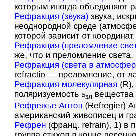
которым иногда объединяют р
Рефракция (звука)
звука, искр
неоднородной среде (атмосфер
которой зависит от координат.
Рефракция (преломление све
же, что и преломление света, 
Рефракция (света в атмосфер
refractio — преломление, от ла
Рефракция молекулярная
(R),
поляризуемость
a
вещества 
эл
Рефрежье Антон
(Refregier) А
американский живописец и гр
Рефрен
(франц. refrain), 1) 
группа стихов в конце песенног