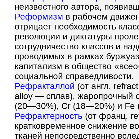
неизвестного автора, появивши
Реформизм
в рабочем движен
отрицает необходимость клас
революции и диктатуры проле
сотрудничество классов и на
проводимых в рамках буржуаз
капитализм в общество «всео
социальной справедливости.
Рефракталлой
(от англ. refra
alloy — сплав), жаропрочный 
(20—30%), Cr (18—20%) и Fe
Рефрактерность
(от франц. ге
кратковременное снижение в
тканей непосредственно всле