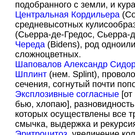
подобранного с земли, и кур
Центральная Кордильера
(Co
средневысотных кулисообра
(Сьерра-де-Гредос, Сьерра-д
Череда
(Bidens), род одноил
сложноцветных.
Шаповалов Александр Сидо
Шплинт
(нем. Splint), прово
сечения, согнутый почти поп
Эксплозивные согласные
[от 
бью, хлопаю], разновидность
которых осуществлены все т
смычка, выдержка и рекурсия
Эритроцитоз
, увеличение ко