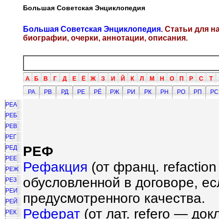
Большая Советская Энциклопедия
Большая Советская Энциклопедия
. Статьи для 
биографии, очерки, аннотации, описания.
А
Б
В
Г
Д
Е
Ё
Ж
З
И
Й
К
Л
М
Н
О
П
Р
С
Т
РА
РВ
РД
РЕ
РЁ
РЖ
РИ
РК
РН
РО
РП
РС
РЕА
РЕБ
РЕВ
РЕГ
РЕФ
РЕД
РЕЕ
Рефакция
(от франц. refaction
РЕЖ
обусловленной в договоре, ес
РЕЗ
РЕИ
предусмотренного качества.
РЕЙ
Реферат
(от лат. refero — до
РЕК