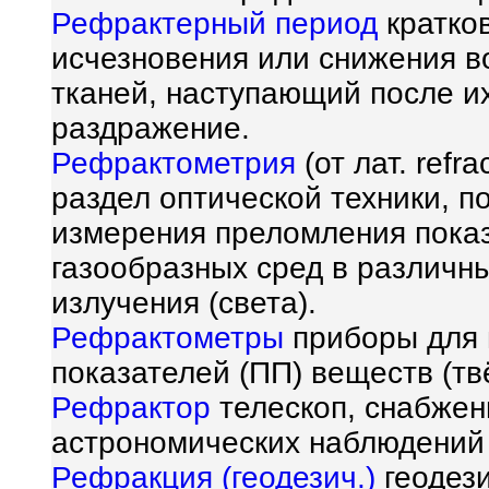
Рефрактерный период
кратко
исчезновения или снижения 
тканей, наступающий после их
раздражение.
Рефрактометрия
(от лат. refr
раздел оптической техники, 
измерения преломления показ
газообразных сред в различны
излучения (света).
Рефрактометры
приборы для 
показателей (ПП) веществ (тв
Рефрактор
телескоп, снабжен
астрономических наблюдений 
Рефракция (геодезич.)
геодези