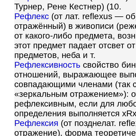
Турнер, Рене Кестнер) (10.
Рефлекс
(от лат. reflexus — 
отражённый) в живописи (реже
от какого-либо предмета, возн
этот предмет падает отсвет о
предметов, неба и т.
Рефлексивность
свойство бин
отношений, выражающее выпо
совпадающими членами (так с
«зеркальным отражением»): 
рефлексивным, если для любог
определения выполняется xRx
Рефлексия
(от позднелат. ref
отражение), форма теоретиче