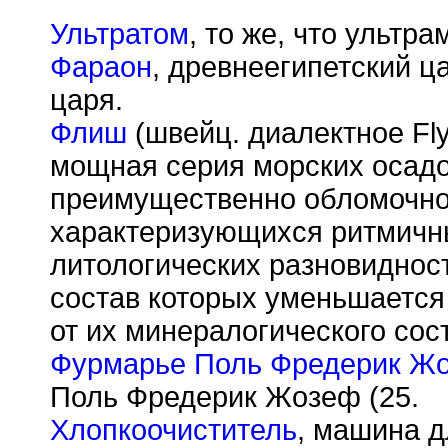
Ультратом
, то же, что ультр
Фараон
, древнеегипетский ца
царя.
Флиш
(швейц. диалектное Flys
мощная серия морских осадо
преимущественно обломочно
характеризующихся ритмичн
литологических разновиднос
состав которых уменьшается 
от их минералогического сос
Фурмарье Поль Фредерик Ж
Поль Фредерик Жозеф (25.
Хлопкоочиститель
, машина д