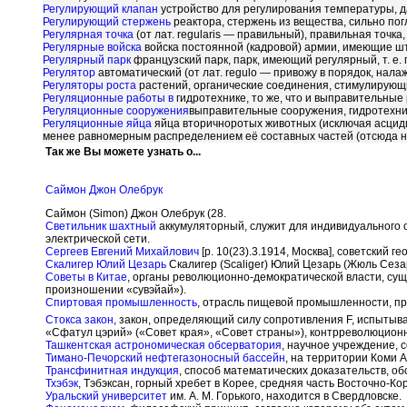
Регулирующий клапан
устройство для регулирования температуры, да
Регулирующий стержень
реактора, стержень из вещества, сильно п
Регулярная точка
(от лат. regularis — правильный), правильная точ
Регулярные войска
войска постоянной (кадровой) армии, имеющие ш
Регулярный парк
французский парк, парк, имеющий регулярный, т. е.
Регулятор
автоматический (от лат. regulo — привожу в порядок, нала
Регуляторы роста
растений, органические соединения, стимулирующ
Регуляционные работы в
гидротехнике, то же, что и выправительные
Регуляционные сооружения
выправительные сооружения, гидротехни
Регуляционные яйца
яйца вторичноротых животных (исключая асцид
менее равномерным распределением её составных частей (отсюда н
Так же Вы можете узнать о...
Саймон Джон Олебрук
Саймон (Simon) Джон Олебрук (28.
Светильник шахтный
аккумуляторный, служит для индивидуального 
электрической сети.
Сергеев Евгений Михайлович
[р. 10(23).3.1914, Москва], советский 
Скалигер Юлий Цезарь
Скалигер (Scaliger) Юлий Цезарь (Жюль Сеза
Советы в Китае
, органы революционно-демократической власти, сущ
произношении «сувэйай»).
Спиртовая промышленность
, отрасль пищевой промышленности, пр
Стокса закон
, закон, определяющий силу сопротивления F, испыты
«Сфатул цэрий» («Совет края», «Совет страны»), контрреволюцион
Ташкентская астрономическая обсерватория
, научное учреждение, 
Тимано-Печорский нефтегазоносный бассейн
, на территории Коми 
Трансфинитная индукция
, способ математических доказательств, 
Тхэбэк
, Тэбэксан, горный хребет в Корее, средняя часть Восточно-Кор
Уральский университет
им. А. М. Горького, находится в Свердловске.