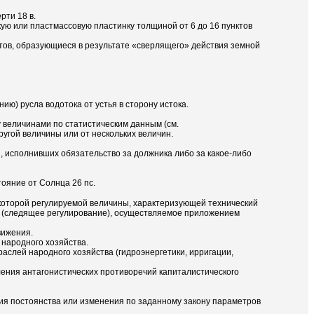
рти 18 в.
кую или пластмассовую пластинку толщиной от 6 до 16 пунктов
итов, образующиеся в результате «сверлящего» действия земной
ю) русла водотока от устья в сторону истока.
величинами по статистическим данным (см.
ругой величины или от нескольких величин.
, исполнивших обязательство за должника либо за какое-либо
тояние от Солнца 26 пс.
 некоторой регулируемой величины, характеризующей технический
м (следящее регулирование), осуществляемое приложением
вижения.
 народного хозяйства.
аслей народного хозяйства (гидроэнергетики, ирригации,
ения антагонистических противоречий капиталистического
ия постоянства или изменения по заданному закону параметров