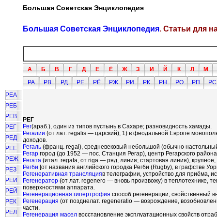
Большая Советская Энциклопедия
Большая Советская Энциклопедия
. Статьи для 
А
Б
В
Г
Д
Е
Ё
Ж
З
И
Й
К
Л
М
РА
РВ
РД
РЕ
РЁ
РЖ
РИ
РК
РН
РО
РП
РС
РЕА
РЕБ
РЕВ
РЕГ
Рег
(араб.), один из типов пустынь в Сахаре; разновидность хамады.
РЕГ
Регалии
(от лат. regalis — царский), 1) в феодальной Европе моноп
РЕД
доходов.
Регаль
(франц. regal), средневековый небольшой (обычно настольный
РЕЕ
Регар
город (до 1952 — пос. Станция Регар), центр Регарского район
РЕЖ
Регата
(итал. regata, от riga — ряд, линия; стартовая линия), крупно
Регби
[от названия английского городка Регби (Rugby), в графстве 
РЕЗ
Регенеративная трансляция
в телеграфии, устройство для приёма, 
РЕИ
Регенератор
(от лат. regenero — вновь произвожу) в теплотехнике,
поверхностями аппарата.
РЕЙ
Регенерационная гипертрофия
способ регенерации, свойственный в
Регенерация
(от позднелат. regeneratio — возрождение, возобновлен
РЕК
части.
РЕЛ
Регенерация масел
восстановление эксплуатационных свойств отраб