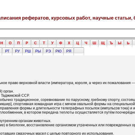
написания рефератов, курсовых работ, научные статьи, 
Н
О
П
Р
С
Т
У
Ф
Х
Ц
Ч
Ш
Щ
Ъ
Ы
Ь
РТ
РУ
РШ
РЫ
РЭ
РЮ
РЯ
ольное право верховной власти (императора, короля, а через их пожалования
) орган.
а Таджикской ССР.
е, обычно традиционное, соревнование по парусному, гребному спорту, состоящ
Уорикшир], спортивная командная игра с мячом овальной формы на специальн
исправления формы и длительности телеграфных посылок (импульсов тока) и 
 теплообменник, в котором передача теплоты осуществляется путём поочерёд
нутренним органам животных.
ие) в биологии, восстановление организмом утраченных или поврежденных орг
отавших смазочных масел с целью повторного их использования.