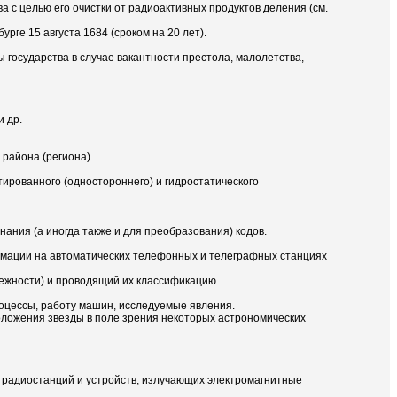
 с целью его очистки от радиоактивных продуктов деления (см.
ге 15 августа 1684 (сроком на 20 лет).
 государства в случае вакантности престола, малолетства,
и др.
района (региона).
ированного (одностороннего) и гидростатического
ния (а иногда также и для преобразования) кодов.
ормации на автоматических телефонных и телеграфных станциях
ежности) и проводящий их классификацию.
оцессы, работу машин, исследуемые явления.
оложения звезды в поле зрения некоторых астрономических
 радиостанций и устройств, излучающих электромагнитные