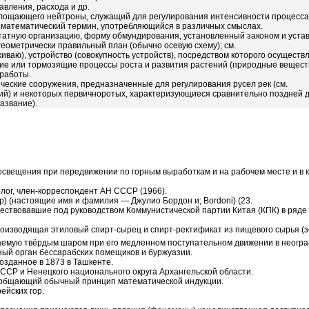
вления, расхода и др.
оглощающего нейтроны, служащий для регулирования интенсивности процесса
ка, математический термин, употребляющийся в различных смыслах.
татную организацию, форму обмундирования, установленный законом и устав
 геометрически правильный план (обычно осевую схему); см.
живаю), устройство (совокупность устройств), посредством которого осущест
ие или тормозящие процессы роста и развития растений (природные веществ
 работы.
ческие сооружения, предназначенные для регулирования русел рек (см.
ий) и некоторых первичноротых, характеризующиеся сравнительно поздней
азвание).
освещения при передвижении по горным выработкам и на рабочем месте и в 
геолог, член-корреспондент АН СССР (1966).
р) (настоящие имя и фамилия — Джулио Бордон и; Bordoni) (23.
ествовавшие под руководством Коммунистической партии Китая (КПК) в ряде 
оизводящая этиловый спирт-сырец и спирт-ректификат из пищевого сырья (з
ваемую твёрдым шаром при его медленном поступательном движении в неогра
ный орган бессарабских помещиков и буржуазии.
созданное в 1873 в Ташкенте.
АССР и Ненецкого национального округа Архангельской области.
обобщающий обычный принцип математической индукции.
ейских гор.