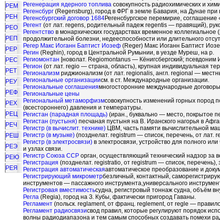
Регенерация ядерного топлива
совокупность радиохимических и хими
РЕМ
Регенсбург
(Regensburg), город в ФРГ в земле Бавария, на Дунае при 
РЕН
Регенсбургский договор 1684
Регенсбургское перемирие, соглашение 
Регент
(от лат. regens, родительный падеж regentis — правящий), рук
РЕО
Регентство
в монархических государствах временное коллегиальное (
РЕП
продолжительной болезни, недееспособности или длительного отсут
Регер Макс Иоганн Баптист Иозеф
(Reger) Макс Иоганн Баптист Иозе
РЕР
Регин
(Reghin), город в Центральной Румынии, в уезде Муреш, на р.
Региомонтан
[новолат. Regiomontanus — Кёнигсбергский; псевдоним И
РЕС
Регион
(от лат. regio — страна, область), крупная индивидуальная т
РЕТ
Регионализм
риджионализм (от лат. regionalis, англ. regional — местн
Региональные организации
см. в ст. Международные организации.
РЕУ
Региональные соглашения
многосторонние международные договоры, 
РЕФ
Региональные цены
Региональный метаморфизм
совокупность изменений горных пород п
РЕХ
(всестороннего) давления и температуры.
РЕЦ
Регистан (парадная площадь)
(иран., буквально — место, покрытое пе
Регистан (пустыня)
песчаная пустыня на В. Иранского нагорья в Афга
РЕЧ
Регистр (в вычислит. технике)
ЦВМ, часть памяти вычислительной маш
Регистр (в музыке)
(позднелат. registrum — список, перечень, от лат. 
РЕШ
Регистр (в электросвязи)
в электросвязи, устройство для полного ил
РЕЭ
и узлах связи.
Регистр Союза ССР
орган, осуществляющий технический надзор за в
РЕЮ
Регистрация
(позднелат. registratio, от registrum — список, перечень)
РЕЯ
Регистрация автоматическая
автоматическое преобразование и доку
Регистрирующий микрометр
безличный, контактный, саморегистриру
инструментов — пассажного инструмента,универсального инструмент
Регистровая вместимость
судна, регистровый тоннаж судна, объём в
Регла
(Regia), город на З. Кубы, фактически пригород Гаваны.
Регламент
(польск. reglament, от франц. reglement, от regle — правило
Регламент радиосвязи
свод правил, которые регулируют порядок ис
волны радиодиапазона и тем самым способных создавать помехи ра