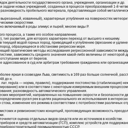
ок деятельности государственного органа, учреждения, организации и др.
 задачи новых учреждений, созданных в процессе преобразований 1-й четве
тве разновидность пробельного материала, представляющая собой металличес
 — вырезанный, изваянный), характерные углубления на поверхностях метеор
ческими скоростями.
чно включаемый в роды элимус и пырей; многие виды Р.
о процесса, а также его особое направление.
), тип развития, для которого характерен переход от высшего к низшему.
текущей водой горных пород, приводящий к углублению (врезанию и удлинени
 пород, образующееся в обстановке регрессии моря.
ющий практические методы исследования регрессионной зависимости между 
истике, зависимость среднего значения какой-либо величины от некоторой д
 отступание моря от берегов.
е адресованное в суд или арбитраж требование гражданина или организации
иболее яркая в созвездии Льва, светимость в 169 раз больше солнечной, расс
48 до н.
 от лат. regula — норма, правило), поддержание постоянства (стабилизация)
гулирование) или в соответствии с некоторым измеряемым внешним процессо
ования; разновидность автоматического управления.
еских мероприятий, направленных на повышение скорости и безопасности д
порядочению русел рек в целях рационального их использования в интересах
стока, изменение его режима в соответствии с потребностями различных отр
истских и ревизионистских концепций, проповедующих возможность преодол
ки.
уточняется оценка отдельных видов средств или их источников в хозяйстве.
иборов и средств автоматизации (ГСП), комплекс устройств для поддержан
но приборостроительной промышленностью СССР.