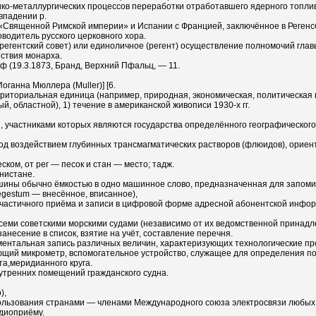
ко-металлургических процессов переработки отработавшего ядерного топлива
впадении р.
«Священной Римской империи» и Испании с Францией, заключённое в Регенсбур
оводитель русского церковного хора.
регентский совет) или единоличное (регент) осуществление полномочий главы
ствия монарха.
ф (19.3.1873, Бранд, Верхний Пфальц, — 11.
оганна Мюллера (Muller)] [6.
ерриториальная единица (например, природная, экономическая, политическая 
ый, областной), 1) течение в американской живописи 1930-х гг.
участниками которых являются государства определённого географического 
од воздействием глубинных трансмагматических растворов (флюидов), ориент
ском, от peг — песок и стан — место; тадж.
нистане.
ины обычно ёмкостью в одно машинное слово, предназначенная для запомина
regestum — внесённое, вписанное),
и частичного приёма и записи в цифровой форме адресной абонентской инф
семи советскими морскими судами (независимо от их ведомственной принадл
, занесение в список, взятие на учёт, составление перечня.
ментальная запись различных величин, характеризующих технологические пр
ющий микрометр, вспомогательное устройство, служащее для определения п
а,меридианного круга.
нутренних помещений гражданского судна.
),
пользования странами — членами Международного союза электросвязи любых
диоприёму.