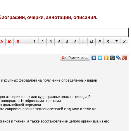
биографии, очерки, аннотации, описания.
Э
Ю
Я
1
2
3
4
8
A
L
M
P
S
T
X
Поделиться…
 — и крупных феодалов) на получение определённых видов
ее из серии гонок для судов разных классов (иногда Р.
ой площадке с Н-образными воротами.
их дальнейшей передачи.
ного соприкосновения теплоносителей с одними и теми же
анов и тканей, а также восстановление целого организма из его