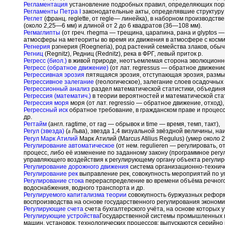
Регламентация
установление подробных правил, определяющих поряд
Регламенты Петра I
законодательные акты, определявшие структуру и
Реглет
(франц. reglette, от regle— линейка), в наборном производс
(около 2,25—6 мм) и длиной от 2 до 6 квадратов (36—108 мм).
Регмаглипты
(от греч. rhegma — трещина, царапина, рана и glyptos
атмосферы на метеориты во время их движения в атмосфере с косми
Регнерия
рэгнерия (Roegneria), род растений семейства злаков, обы
Регниц
(Regnitz), Редниц (Rednitz), река в ФРГ, левый приток р.
Регресс (биол.)
в живой природе, неотъемлемая сторона эволюционног
Регресс (обратное движение)
(от лат. regressus — обратное движение
Регрессивная эрозия
пятящаяся эрозия, отступающая эрозия, размыв 
Регрессивное залегание
(геологическое), залегание слоев осадочных
Регрессионный анализ
раздел математической статистики, объединя
Регрессия (математич.)
в теории вероятностей и математической стат
Регрессия моря
моря (от лат. regressio — обратное движение, отход),
Регрессный иск
обратное требование, в гражданском праве и процесс
др.
Регтайм
(англ. ragtime, от rag — обрывок и time — время, темп, такт),
Регул (звезда)
(
a
Льва), звезда 1,4 визуальной звёздной величины, на
Регул Марк Атилий
Марк Атилий (Marcus Atilius Regulus) (умер около 2
Регулирование автоматическое
(от нем. regulieren — регулировать,
процесс, либо её изменение по заданному закону (программное ре
управляющего воздействия к регулирующему органу объекта регулир
Регулирование дорожного движения
система организационно-технич
Регулирование рек
выправление рек, совокупность мероприятий по у
Регулирование стока
перераспределение во времени объёма речного 
водоснабжения, водного транспорта и др.
Регулируемого капитализма теории
совокупность буржуазных реформ
воспроизводства на основе государственного регулирования экономи
Регулирующие счета
счета бухгалтерского учёта, на основе которых 
Регулирующие устройства
Государственной системы промышленных пр
машин, установок, технологических процессов; выпускаются серий