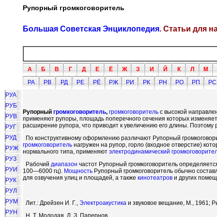
Рупорный громкоговоритель
Большая Советская Энциклопедия
. Статьи для 
А
Б
В
Г
Д
Е
Ё
Ж
З
И
Й
К
Л
М
РА
РВ
РД
РЕ
РЁ
РЖ
РИ
РК
РН
РО
РП
РС
РУА
РУБ
Рупорный
громкоговоритель
,
громкоговоритель
с высокой направле
РУВ
применяют рупоры, площадь поперечного сечения которых изменяетс
расширение рупора, что приводит к увеличению его длины. Поэтому
РУГ
РУД
По конструктивному оформлению различают Рупорный громкоговорит
громкоговоритель
нагружен на рупор, горло (входное отверстие) кот
РУЖ
нормального типа, применяют
электродинамический громкоговорите
РУЗ
Рабочий
диапазон
частот Рупорный громкоговоритель определяется 
РУИ
100—6000 гц).
Мощность
Рупорный громкоговоритель обычно составля
для озвучения улиц и площадей, а также
кинотеатров
и других помещ
РУК
РУЛ
РУМ
Лит.: Дрейзен И. Г.,
Электроакустика
и звуковое вещание, М., 1961; Ри
РУН
Н. Т. Молодая, Л. З. Папернов.