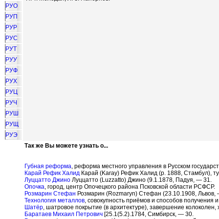
РУО
РУП
РУР
РУС
РУТ
РУУ
РУФ
РУХ
РУЦ
РУЧ
РУШ
РУЩ
РУЭ
Так же Вы можете узнать о...
Губная реформа
, реформа местного управления в Русском государств
Карай Рефик Халид
Карай (Karay) Рефик Халид (р. 1888, Стамбул), т
Луццатто Джино
Луццатто (Luzzatto) Джино (9.1.1878, Падуя, — 31.
Опочка
, город, центр Опочецкого района Псковской области РСФСР.
Розмарин Стефан
Розмарин (Rozmaryn) Стефан (23.10.1908, Львов, 
Технология металлов
, совокупность приёмов и способов получения 
Шатёр
, шатровое покрытие (в архитектуре), завершение колоколен, 
Баратаев Михаил Петрович
[25.1(5.2).1784, Симбирск, — 30.