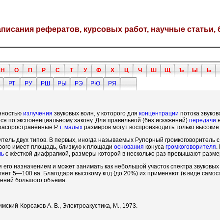
написания рефератов, курсовых работ, научные статьи, 
Н
О
П
Р
С
Т
У
Ф
Х
Ц
Ч
Ш
Щ
Ъ
Ы
Ь
РТ
РУ
РШ
РЫ
РЭ
РЮ
РЯ
нностью
излучения
звуковых волн, у которого для
концентрации
потока звуков
я по экспоненциальному закону. Для правильной (без искажений)
передачи
н
 распространённые Р.
г. малых
размеров могут воспроизводить только высокие
ель двух типов. В первых, иногда называемых Рупорный громкоговоритель 
орого имеет площадь, близкую к площади
основания
конуса
громкоговорителя
.
ль
с жёсткой диафрагмой, размеры которой в несколько раз превышают разме
его назначением и может занимать как небольшой участок спектра звуковых 
ет 5—100 ва. Благодаря высокому кпд (до 20%) их применяют (в виде самост
ений большого объёма.
мский-Корсаков А. В., Электроакустика, М., 1973.