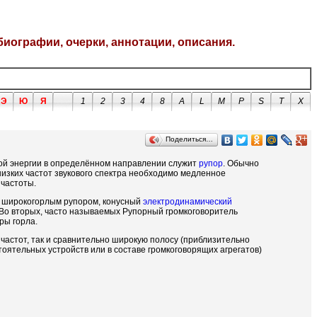
биографии, очерки, аннотации, описания.
Э
Ю
Я
1
2
3
4
8
A
L
M
P
S
T
X
Поделиться…
ой энергии в определённом направлении служит
рупор
. Обычно
изких частот звукового спектра необходимо медленное
 частоты.
с широкогорлым рупором, конусный
электродинамический
 Во вторых, часто называемых Рупорный громкоговоритель
ры горла.
частот, так и сравнительно широкую полосу (приблизительно
оятельных устройств или в составе громкоговорящих агрегатов)