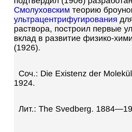
подтвердил (1906) разработа
Смолуховским
теорию броунов
ультрацентрифугирования
дл
раствора, построил первые у
вклад в развитие физико-хим
(1926).
Соч.: Die Existenz der Molek
ü
1924.
Лит.: The Svedberg. 1884—194