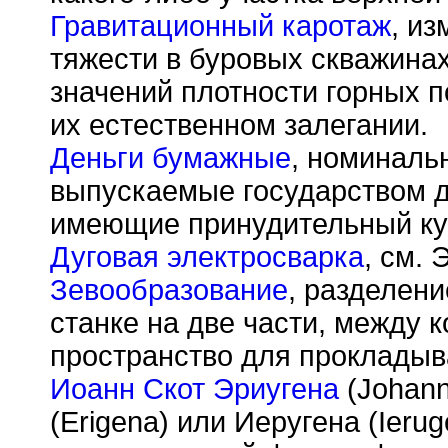
Гравитационный каротаж
, и
тяжести в буровых скважина
значений плотности горных п
их естественном залегании.
Деньги бумажные
, номиналь
выпускаемые государством д
имеющие принудительный ку
Дуговая электросварка
, см. 
Зевообразование
, разделени
станке на две части, между 
пространство для прокладыв
Иоанн Скот Эриугена
(Johann
(Erigena) или Иеругена (Ieru