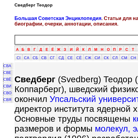
Сведберг Теодор
Большая Советская Энциклопедия
. Статьи для 
биографии, очерки, аннотации, описания.
А
Б
В
Г
Д
Е
Ё
Ж
З
И
Й
К
Л
М
Н
О
П
Р
С
Т
СI
СА
СБ
СВ
СГ
СД
СЕ
СЁ
СЖ
СИ
СК
СЛ
СМ
СН
СВА
СВЕ
Сведберг
(Svedberg) Теодор (
СВЁ
СВИ
Коппарберг), шведский физик
СВО
окончил
Упсальский универси
СВЯ
директор института ядерной х
Основные труды посвящены
к
размеров и формы
молекул,
э