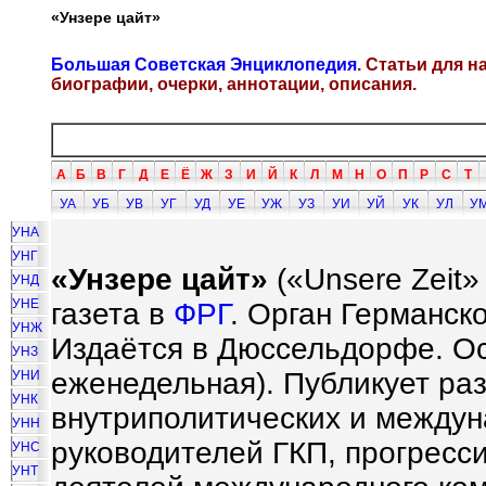
«Унзере цайт»
Большая Советская Энциклопедия
. Статьи для 
биографии, очерки, аннотации, описания.
А
Б
В
Г
Д
Е
Ё
Ж
З
И
Й
К
Л
М
Н
О
П
Р
С
Т
УА
УБ
УВ
УГ
УД
УЕ
УЖ
УЗ
УИ
УЙ
УК
УЛ
У
УНА
УНГ
«Унзере цайт»
(«Unsere Zeit
УНД
УНЕ
газета в
ФРГ
. Орган Германск
УНЖ
Издаётся в Дюссельдорфе. Ос
УНЗ
еженедельная). Публикует р
УНИ
УНК
внутриполитических и междун
УНН
руководителей ГКП, прогресс
УНС
УНТ