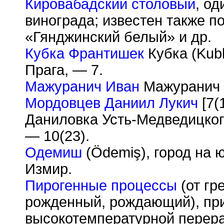
Кировабадский столовый
, о
винограда; известен также п
«Гянджинский белый» и др.
Кубка Франтишек
Кубка (Kubk
Прага, — 7.
Мажуранич Иван
Мажуранич 
Мордовцев Даниил Лукич
[7(
Даниловка Усть-Медведицкого
— 10(23).
Одемиш
(
Ö
demi
ş
), город на 
Измир.
Пирогенные процессы
(от гре
рожденный, рождающий), пр
высокотемпературной перера