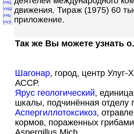
деятелей международного ком
УНЦ
движения. Тираж (1975) 60 ты
УНШ
УНЬ
приложение.
УНЭ
Так же Вы можете узнать о.
Шагонар
, город, центр Улуг
АССР.
Ярус геологический
, единиц
шкалы, подчинённая отделу 
Аспергиллотоксикоз
, отравл
кормов, пораженных грибам
Aspergillus Mich.