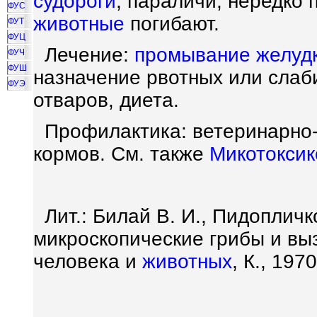
судороги
, параличи; нередко
ФУС
животные
погибают.
ФУТ
ФУЦ
Лечение:
промывание желуд
ФУЧ
ФУШ
назначение рвотных или слаб
ФУЭ
отваров, диета.
Профилактика: ветеринарно
кормов. См. также
Микотокси
Лит.: Билай В. И., Пидопличк
микроскопические грибы и в
человека и
животных
, К., 1970