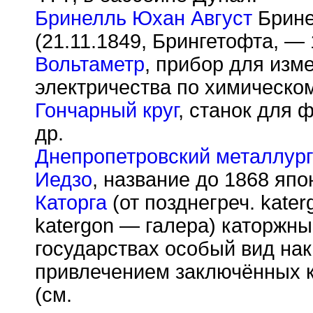
Бринелль Юхан Август
Бринел
(21.11.1849, Брингетофта, — 
Вольтаметр
, прибор для изм
электричества по химическом
Гончарный круг
, станок для 
др.
Днепропетровский металлург
Иедзо
, название до 1868 япо
Каторга
(от позднегреч. kate
katergon — галера) каторжны
государствах особый вид нак
привлечением заключённых к
(см.