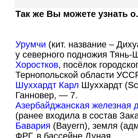
Так же Вы можете узнать о.
Урумчи
(кит. название – Диху
у северного подножия Тянь-Ш
Хоростков
, посёлок городско
Тернопольской области УССР
Шуххардт Карл
Шуххардт (Sch
Ганновер, — 7.
Азербайджанская железная 
(ранее входила в состав Зак
Бавария
(Bayern), земля (ад
ФРГ, в бассейне Дуная.