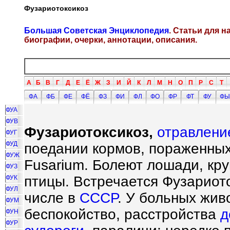
Фузариотоксикоз
Большая Советская Энциклопедия
. Статьи для 
биографии, очерки, аннотации, описания.
А
Б
В
Г
Д
Е
Ё
Ж
З
И
Й
К
Л
М
Н
О
П
Р
С
Т
ФА
ФБ
ФЕ
ФЁ
ФЗ
ФИ
ФЛ
ФО
ФР
ФТ
ФУ
ФЫ
ФУА
ФУВ
Фузариотоксикоз,
отравлени
ФУГ
ФУД
поедании кормов, пораженных
ФУЖ
Fusarium. Болеют лошади, кру
ФУЗ
птицы. Встречается Фузариото
ФУК
ФУЛ
числе в
СССР
. У больных жив
ФУМ
беспокойство, расстройства
д
ФУН
ФУР