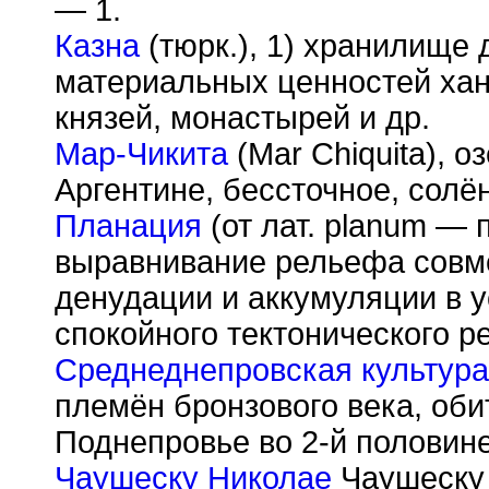
— 1.
Казна
(тюрк.), 1) хранилище 
материальных ценностей хан
князей, монастырей и др.
Мар-Чикита
(Mar Chiquita), 
Аргентине, бессточное, солё
Планация
(от лат. planum — 
выравнивание рельефа совм
денудации и аккумуляции в 
спокойного тектонического р
Среднеднепровская культура
племён бронзового века, об
Поднепровье во 2-й половине 
Чаушеску Николае
Чаушеску