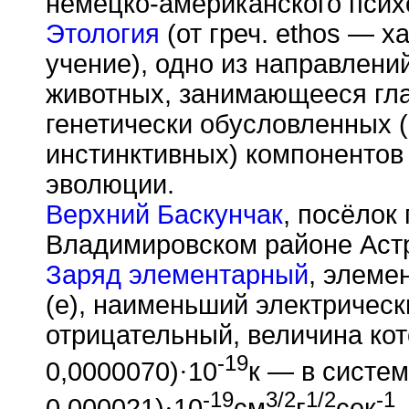
немецко-американского психо
Этология
(от греч. ethos — х
учение), одно из направлени
животных, занимающееся гл
генетически обусловленных 
инстинктивных) компонентов
эволюции.
Верхний Баскунчак
, посёлок 
Владимировском районе Астр
Заряд элементарный
, элеме
(е), наименьший электричес
отрицательный, величина кот
-19
0,0000070)
·
10
к — в систем
-19
3/2
1/2
-1
0,000021)
·
10
см
г
сек