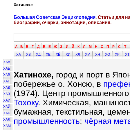
Хатинохе
Большая Советская Энциклопедия
. Статьи для 
биографии, очерки, аннотации, описания.
А
Б
В
Г
Д
Е
Ё
Ж
З
И
Й
К
Л
М
Н
О
П
Р
С
Т
ХА
ХВ
ХД
ХЕ
ХЁ
ХИ
ХЛ
ХМ
ХН
ХО
ХР
ХТ
ХАА
ХАБ
Хатинохе,
город и порт в Япо
ХАВ
ХАГ
побережье о. Хонсю, в
префе
ХАД
(1974). Центр промышленного
ХАЗ
Тохоку
. Химическая, машинос
ХАИ
ХАЙ
бумажная, текстильная, цеме
ХАК
промышленность
;
чёрная мет
ХАЛ
ХАМ