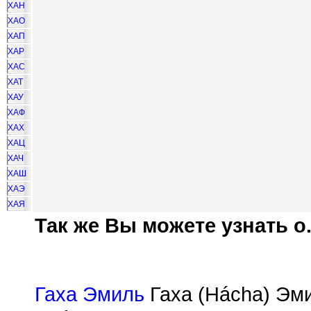
ХАН
ХАО
ХАП
ХАР
ХАС
ХАТ
ХАУ
ХАФ
ХАХ
ХАЦ
ХАЧ
ХАШ
ХАЭ
ХАЯ
Так же Вы можете узнать о.
Гаха Эмиль
Гаха (Hácha) Эми