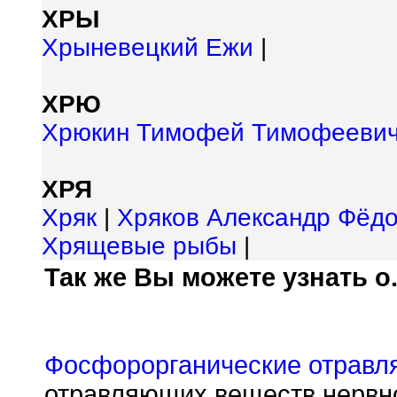
ХРЫ
Хрыневецкий Ежи
|
ХРЮ
Хрюкин Тимофей Тимофееви
ХРЯ
Хряк
|
Хряков Александр Фёд
Хрящевые рыбы
|
Так же Вы можете узнать о.
Фосфорорганические отрав
отравляющих веществ нервно