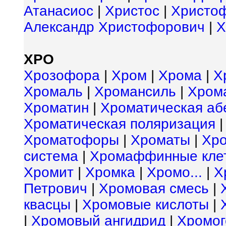
Атанасиос
|
Христос
|
Христо
Александр Христофорович
|
Х
ХРО
Хрозофора
|
Хром
|
Хрома
|
Х
Хромаль
|
Хромансиль
|
Хрома
Хроматин
|
Хроматическая аб
Хроматическая поляризация
Хроматофоры
|
Хроматы
|
Хро
система
|
Хромаффинные кле
Хромит
|
Хромка
|
Хромо...
|
Х
Петрович
|
Хромовая смесь
|
квасцы
|
Хромовые кислоты
|
|
Хромовый ангидрид
|
Хромо