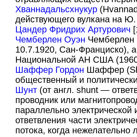
Хваннадальсхнукур
(Hvannad
действующего вулкана на Ю.
Цандер Фридрих Артурович
[
Чемберлен Оуэн
Чемберлен (
10.7.1920, Сан-Франциско), 
Национальной АН США (1960
Шаффер Гордон
Шаффер (Shaf
общественный и политически
Шунт
(от англ. shunt — ответ
проводник или магнитопрово
параллельно электрической 
ответвления части электриче
потока, когда нежелательно 