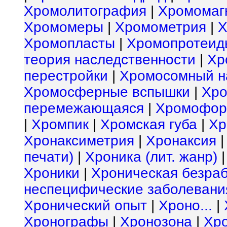
Хромолитография
|
Хромомаг
Хромомеры
|
Хромометрия
|
Х
Хромопласты
|
Хромопротеид
теория наследственности
|
Хр
перестройки
|
Хромосомный н
Хромосферные вспышки
|
Хро
перемежающаяся
|
Хромофо
|
Хромпик
|
Хромская губа
|
Хр
Хронаксиметрия
|
Хронаксия
печати)
|
Хроника (лит. жанр)
Хроники
|
Хроническая безра
неспецифические заболевани
Хронический опыт
|
Хроно...
|
Хронографы
|
Хронозона
|
Хр