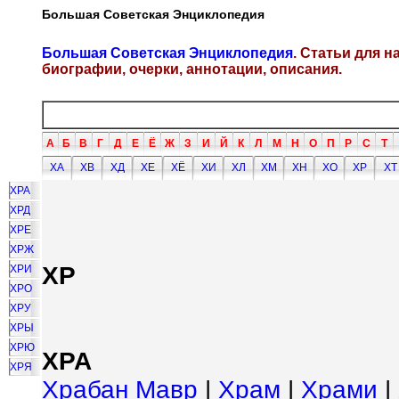
Большая Советская Энциклопедия
Большая Советская Энциклопедия
. Статьи для 
биографии, очерки, аннотации, описания.
А
Б
В
Г
Д
Е
Ё
Ж
З
И
Й
К
Л
М
Н
О
П
Р
С
Т
ХА
ХВ
ХД
ХЕ
ХЁ
ХИ
ХЛ
ХМ
ХН
ХО
ХР
ХТ
ХРА
ХРД
ХРЕ
ХРЖ
ХР
ХРИ
ХРО
ХРУ
ХРЫ
ХРЮ
ХРА
ХРЯ
Храбан Мавр
|
Храм
|
Храми
|