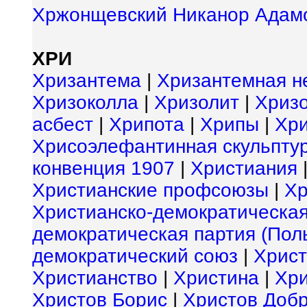
Хржонщевский Никанор Адам
ХРИ
Хризантема
|
Хризантемная н
Хризоколла
|
Хризолит
|
Хриз
асбест
|
Хрипота
|
Хрипы
|
Хр
Хрисоэлефантинная скульпту
конвенция 1907
|
Христиания
Христианские профсоюзы
|
Хр
Христианско-демократическая
демократическая партия (Пол
демократический союз
|
Христ
Христианство
|
Христина
|
Хри
Христов Борис
|
Христов Доб