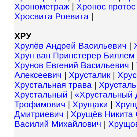
Хронометраж
|
Хронос протос
Хросвита Роевита
|
ХРУ
Хрулёв Андрей Васильевич
|
Хрун ван Принстерер Биллем
Хрунов Евгений Васильевич
|
Алексеевич
|
Хрусталик
|
Хрус
Хрустальная трава
|
Хрусталь
Хрустальный
|
«Хрустальный 
Трофимович
|
Хрущаки
|
Хрущ
Дмитриевич
|
Хрущёв Никита 
Василий Михайлович
|
Хрущов