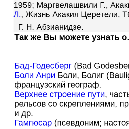
1959; Маргвелашвили Г., Акак
Л.
, Жизнь Акакия Церетели, Тб
Г. Н. Абзианидзе.
Так же Вы можете узнать о.
Бад-Годесберг
(Bad Godesberg
Боли Анри
Боли, Болиг (Bauli
французский географ.
Верхнее строение пути
, част
рельсов со скреплениями, пр
и др.
Гамгюсар
(псевдоним; насто