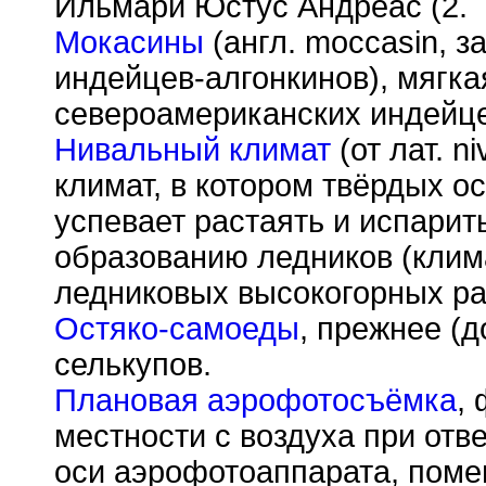
Ильмари Юстус Андреас (2.
Мокасины
(англ. moccasin, з
индейцев-алгонкинов), мягк
североамериканских индейце
Нивальный климат
(от лат. n
климат, в котором твёрдых о
успевает растаять и испарить
образованию ледников (клим
ледниковых высокогорных ра
Остяко-самоеды
, прежнее (до
селькупов.
Плановая аэрофотосъёмка
,
местности с воздуха при от
оси аэрофотоаппарата, пом