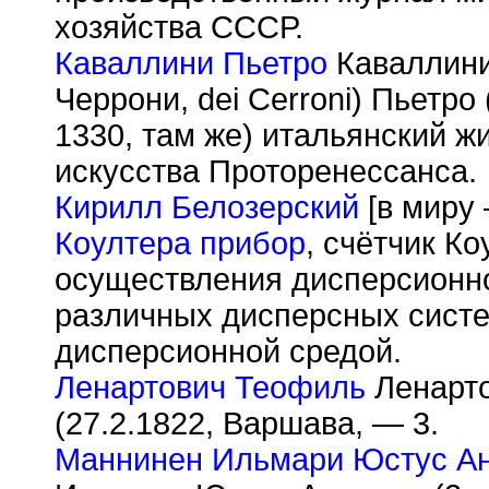
хозяйства СССР.
Каваллини Пьетро
Каваллини 
Черрони, dei Cerroni) Пьетр
1330, там же) итальянский ж
искусства Проторенессанса.
Кирилл Белозерский
[в миру 
Коултера прибор
, счётчик К
осуществления дисперсионно
различных дисперсных систе
дисперсионной средой.
Ленартович Теофиль
Ленарто
(27.2.1822, Варшава, — 3.
Маннинен Ильмари Юстус А