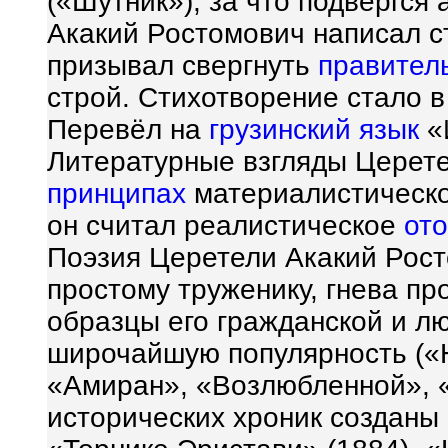
(«Шутник»), за что подвергся 
Акакий Ростомович написал с
призывал свергнуть
правител
строй. Стихотворение стало 
Перевёл на
грузинский язык
«
Литературные взгляды Церете
принципах
материалистическ
он считал реалистическое
от
Поэзия Церетели Акакий Рост
простому труженику, гнева пр
образцы его гражданской и л
широчайшую популярность («
«Амиран», «Возлюбленной», «
исторических хроник созданы 