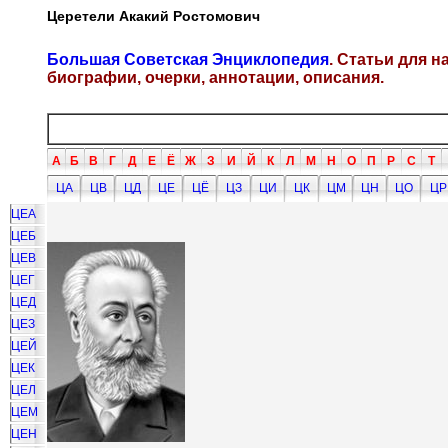
Церетели Акакий Ростомович
Большая Советская Энциклопедия
. Статьи для 
биографии, очерки, аннотации, описания.
А
Б
В
Г
Д
Е
Ё
Ж
З
И
Й
К
Л
М
Н
О
П
Р
С
Т
ЦА
ЦВ
ЦД
ЦЕ
ЦЁ
ЦЗ
ЦИ
ЦК
ЦМ
ЦН
ЦО
ЦР
ЦЕА
ЦЕБ
ЦЕВ
ЦЕГ
ЦЕД
ЦЕЗ
ЦЕЙ
ЦЕК
ЦЕЛ
ЦЕМ
ЦЕН