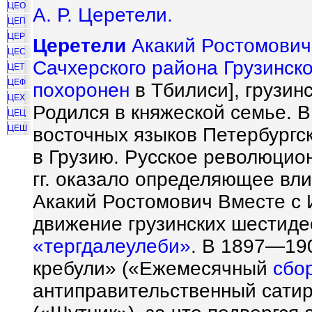
ЦЕО
А. Р. Церетели.
ЦЕП
ЦЕР
Церетели
Акакий Ростомович [
ЦЕС
Сачхерского района Грузинско
ЦЕТ
ЦЕФ
похоронен
в Тбилиси], грузин
ЦЕХ
Родился в княжеской семье. 
ЦЕЦ
ЦЕШ
восточных языков Петербургс
в Грузию. Русское революцио
гг. оказало определяющее вл
Акакий Ростомович Вместе с И
движение грузинских шестиде
«тергдалеулеби»
. В 1897—19
кребули» («Ежемесячный
сбо
антиправительственный сати