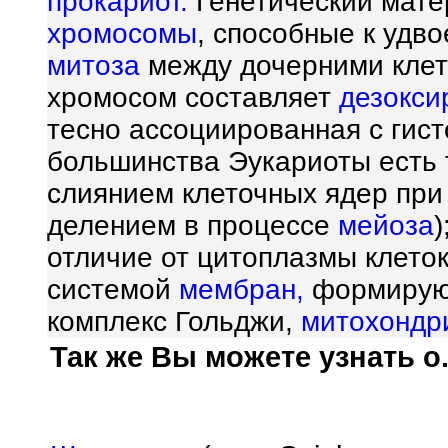
прокариот.
Генетический мате
хромосомы
, способные к удв
митоза
между дочерними клет
хромосом составляет
дезокси
тесно ассоциированная с гист
большинства Эукариоты есть
слиянием клеточных ядер пр
делением в процессе
мейоза
)
отличие от цитоплазмы клето
системой
мембран,
формирующ
комплекс Гольджи,
митохондр
Так же Вы можете узнать о.