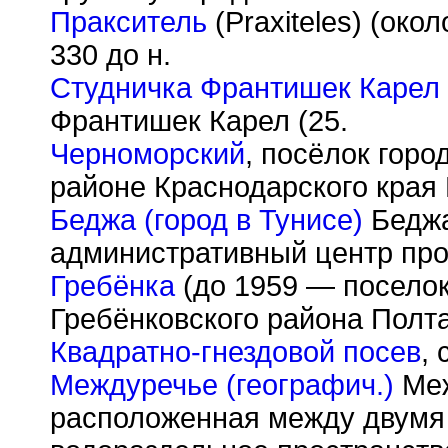
Пракситель
(Praxiteles) (око
330 до н.
Студничка Франтишек Карел
Франтишек Карел (25.
Черноморский
, посёлок горо
районе Краснодарского края
Беджа (город в Тунисе)
Беджа
административный центр про
Гребёнка
(до 1959 — поселок
Гребёнковского района Полта
Квадратно-гнездовой посев
, 
Междуречье (географич.)
Меж
расположенная между двумя 