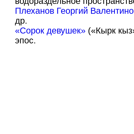
водораздельное пространств
Плеханов Георгий Валентино
др.
«Сорок девушек»
(«Кырк кыз»
эпос.