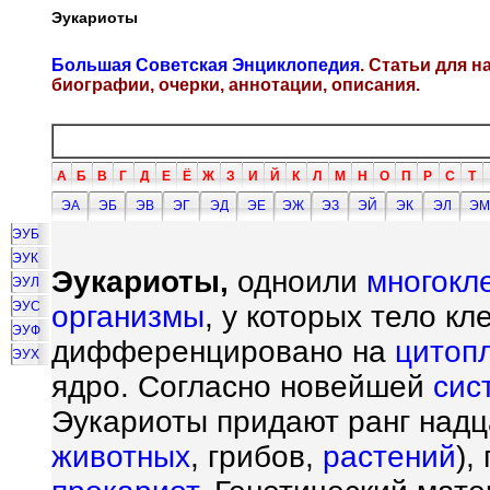
Эукариоты
Большая Советская Энциклопедия
. Статьи для 
биографии, очерки, аннотации, описания.
А
Б
В
Г
Д
Е
Ё
Ж
З
И
Й
К
Л
М
Н
О
П
Р
С
Т
ЭА
ЭБ
ЭВ
ЭГ
ЭД
ЭЕ
ЭЖ
ЭЗ
ЭЙ
ЭК
ЭЛ
ЭМ
ЭУБ
ЭУК
Эукариоты,
одноили
многокл
ЭУЛ
ЭУС
организмы
, у которых тело кл
ЭУФ
дифференцировано на
цитоп
ЭУХ
ядро. Согласно новейшей
сис
Эукариоты придают ранг надц
животных
, грибов,
растений
),