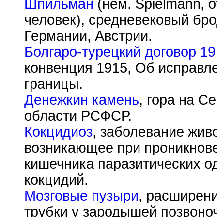
Шпильман
(нем. Spielmann, о
человек), средневековый бро
Германии, Австрии.
Болгаро-турецкий договор 19
конвенция 1915, Об исправл
границы.
Денежкин камень
, гора на С
области РСФСР.
Кокцидиоз
, заболевание жив
возникающее при проникнове
кишечника паразитических 
кокцидий.
Мозговые пузыри
, расширени
трубки у зародышей позвоно