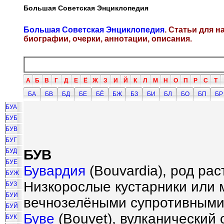
Большая Советская Энциклопедия
Большая Советская Энциклопедия
. Статьи для 
биографии, очерки, аннотации, описания.
А
Б
В
Г
Д
Е
Ё
Ж
З
И
Й
К
Л
М
Н
О
П
Р
С
Т
БА
БВ
БД
БЕ
БЁ
БЖ
БЗ
БИ
БЛ
БО
БП
БР
БУА
БУБ
БУВ
БУГ
БУВ
БУД
БУЕ
Бувардия
(Bouvardia), род ра
БУЖ
Низкорослые кустарники или 
БУЗ
БУИ
вечнозелёными супротивными
БУЙ
Буве
(Bouvet), вулканический 
БУК