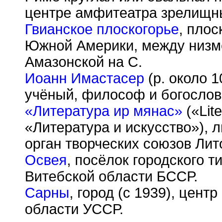
центре амфитеатра зрелищн
Гвианское плоскогорье
, плос
Южной Америки, между низм
Амазонской на С.
Иоанн Имастасер
(р. около 1
учёный, философ и богослов,
«Литература ир мянас»
(«Lit
«Литература и искусство»), л
орган творческих союзов Лит
Освея
, посёлок городского 
Витебской области БССР.
Сарны
, город (с 1939), цен
области УССР.