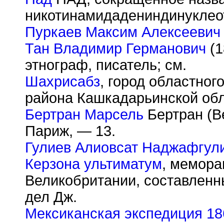
никотинамидадениндинуклео
Пуркаев Максим Алексеевич
Тан Владимир Германович
(1
этнограф, писатель; см.
Шахрисабз
, город областног
района Кашкадарьинской обл
Бертран Марсель
Бертран (Be
Париж, — 13.
Гулиев Алиовсат Наджафгул
Керзона ультиматум
, мемора
Великобритании, составлен
дел Дж.
Мексиканская экспедиция 186