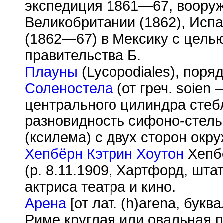
экспедиция 1861—67, воору
Великобритании (1862), Исп
(1862—67) в Мексику с цель
правительства Б.
Плауны
(Lycopodiales), поря
Соленостела
(от греч. soien 
центрального цилиндра стеб
разновидность сифоно-стелы
(ксилема) с двух сторон окр
Хепбёрн Кэтрин Хоутон
Хепбё
(р. 8.11.1909, Хартфорд, шта
актриса театра и кино.
Арена
[от лат. (h)arena, букв
Риме круглая или овальная 