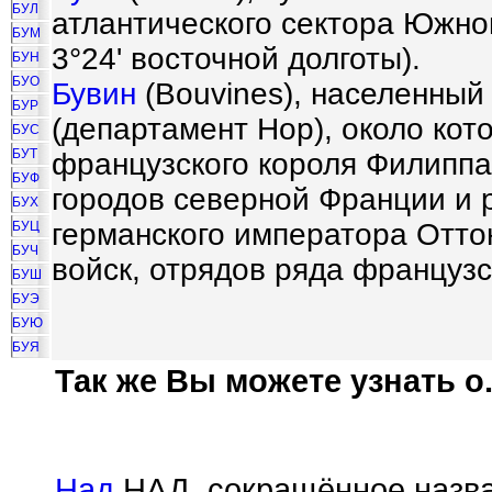
БУЛ
атлантического сектора Южно
БУМ
3°24' восточной долготы).
БУН
БУО
Бувин
(Bouvines), населенный
БУР
(департамент Нор), около кот
БУС
БУТ
французского короля Филиппа 
БУФ
городов северной Франции и 
БУХ
германского императора Оттон
БУЦ
БУЧ
войск, отрядов ряда французс
БУШ
БУЭ
БУЮ
БУЯ
Так же Вы можете узнать о.
Над
НАД, сокращённое назв