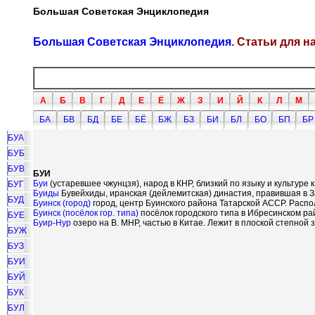
Большая Советская Энциклопедия
Большая Советская Энциклопедия
. Статьи для 
А
Б
В
Г
Д
Е
Ё
Ж
З
И
Й
К
Л
М
БА
БВ
БД
БЕ
БЁ
БЖ
БЗ
БИ
БЛ
БО
БП
БР
БУА
БУБ
БУВ
БУИ
Буи
(устаревшее чжунцзя), народ в КНР, близкий по языку и культуре 
БУГ
Буиды
Бувейхиды, иранская (дейлемитская) династия, правившая в 
БУД
Буинск (город)
город, центр Буинского района Татарской АССР. Распо
Буинск (посёлок гор. типа)
посёлок городского типа в Ибресинском р
БУЕ
Буир-Нур
озеро на В. МНР, частью в Китае. Лежит в плоской степной 
БУЖ
БУЗ
БУИ
БУЙ
БУК
БУЛ