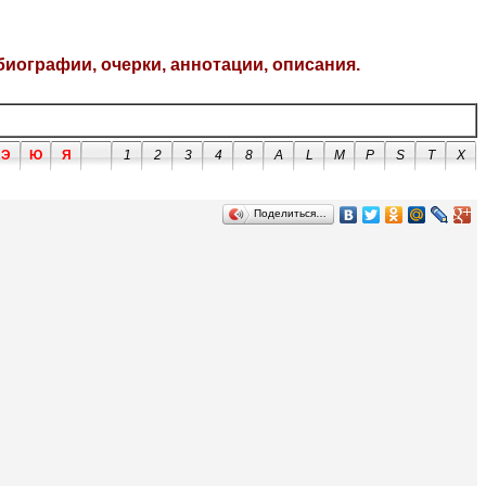
биографии, очерки, аннотации, описания.
Э
Ю
Я
1
2
3
4
8
A
L
M
P
S
T
X
Поделиться…