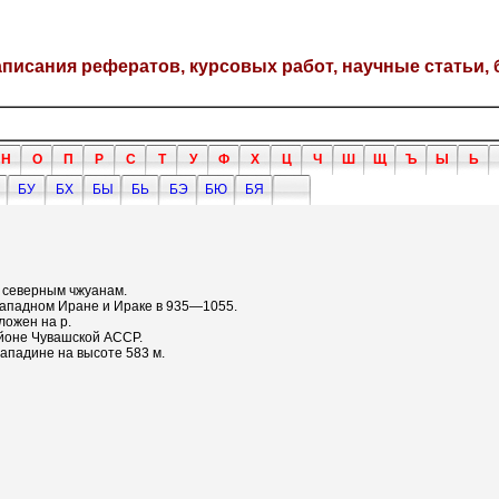
написания рефератов, курсовых работ, научные статьи, 
Н
О
П
Р
С
Т
У
Ф
Х
Ц
Ч
Ш
Щ
Ъ
Ы
Ь
БУ
БХ
БЫ
БЬ
БЭ
БЮ
БЯ
к северным чжуанам.
Западном Иране и Ираке в 935—1055.
ложен на р.
айоне Чувашской АССР.
западине на высоте 583 м.