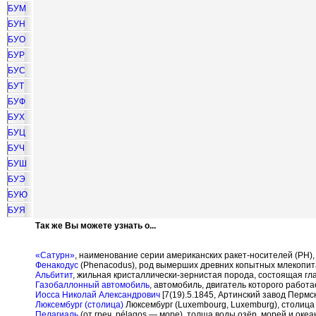
БУМ
БУН
БУО
БУР
БУС
БУТ
БУФ
БУХ
БУЦ
БУЧ
БУШ
БУЭ
БУЮ
БУЯ
Так же Вы можете узнать о...
«Сатурн»
, наименование серии американских ракет-носителей (РН)
Фенакодус
(Phenacodus), род вымерших древних копытных млекопит
Альбитит
, жильная кристаллически-зернистая порода, состоящая гла
Газобаллонный автомобиль
, автомобиль, двигатель которого работ
Иосса Николай Александрович
[7(19).5.1845, Артинский завод Пермс
Люксембург (столица)
Люксембург (Luxembourg, Luxemburg), столица 
Пелагиаль
(от греч. p
é
lagos — море), толща воды озёр, морей и оке