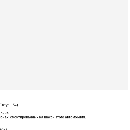
Сатурн-5»).
ирина.
ллонах, смонтированных на шасси этого автомобиля.
тона.