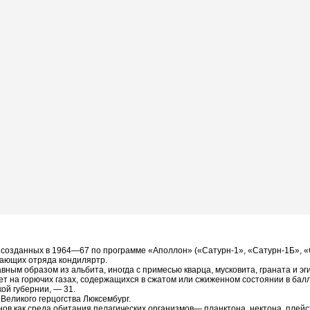
, созданных в 1964—67 по программе «Аполлон» («Сатурн-1», «Сатурн-1Б», «
ающих отряда кондиляртр.
вным образом из альбита, иногда с примесью кварца, мусковита, граната и эг
ает на горючих газах, содержащихся в сжатом или сжиженном состоянии в ба
кой губернии, — 31.
Великого герцогства Люксембург.
анов как среда обитания пелагических организмов—
планктона, нектона, плейс