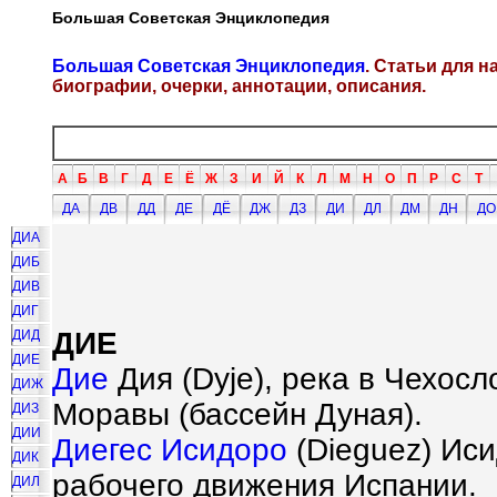
Большая Советская Энциклопедия
Большая Советская Энциклопедия
. Статьи для 
биографии, очерки, аннотации, описания.
А
Б
В
Г
Д
Е
Ё
Ж
З
И
Й
К
Л
М
Н
О
П
Р
С
Т
ДА
ДВ
ДД
ДЕ
ДЁ
ДЖ
ДЗ
ДИ
ДЛ
ДМ
ДН
ДО
ДИА
ДИБ
ДИВ
ДИГ
ДИЕ
ДИД
ДИЕ
Дие
Дия (Dyje), река в Чехосл
ДИЖ
Моравы (бассейн Дуная).
ДИЗ
ДИИ
Диегес Исидоро
(Dieguez) Иси
ДИК
рабочего движения Испании.
ДИЛ