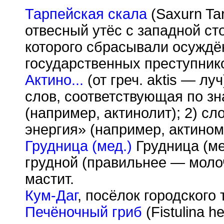
Тарпейская скала
(Saxurn Ta
отвесный утёс с западной ст
которого сбрасывали осуждё
государственных преступник
Актино...
(от греч. aktis — лу
слов, соответствующая по зн
(например, актинолит); 2) с
энергия» (например, актином
Грудница (мед.)
Грудница (ме
грудной (правильнее — молоч
мастит.
Кум-Даг
, посёлок городского
Печёночный гриб
(Fistulina h