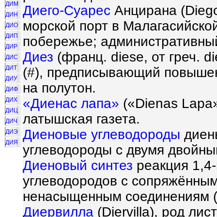
ДИМ
Диего-Суарес
Анцирана (Diego-
ДИН
морской порт в Малагасийско
ДИО
ДИП
побережье; административный
ДИР
Диез
(франц. diese, от греч. d
ДИС
ДИТ
(
#
), предписывающий повышен
ДИУ
на полутон.
ДИФ
«Диенас лапа»
(«Dienas Lapa
ДИХ
ДИЦ
латышская газета.
ДИЧ
Диеновые углеводороды
диен
ДИЭ
ДИЯ
углеводороды с двумя двойны
Диеновый синтез
реакция 1,4
углеводородов с сопряжённым
ненасыщенным соединениям 
Диервилла
(Diervilla), род л