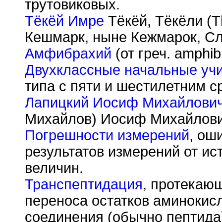
трутовиковых.
Тёкёй Имре
Тёкёй, Тёкёли (T
Кешмарк, ныне Кежмарок, Сл
Амфибрахий
(от греч. amphib
Двухклассные начальные уч
типа с пяти и шестилетним с
Лапицкий Иосиф Михайлови
Михайлов) Иосиф Михайлович
Погрешности измерений
, ош
результатов измерений от и
величин.
Транспептидация
, протекаю
переноса остатков аминокисл
соединения (обычно пептида)