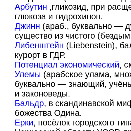
Арбутин
,гликозид, при расщ
глюкоза и гидрохинон.
Джинн
(араб., буквально — д
существо из чистого (бездым
Либенштейн
(Liebenstein), б
курорт в ГДР.
Потенциал экономический
, 
Улемы
(арабское улама, мно
буквально — знающий, учёны
и законоведы.
Бальдр
, в скандинавской ми
божества Одина.
Ерки
, посёлок городского ти