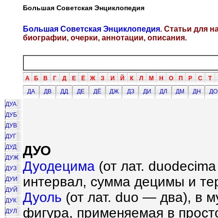
Большая Советская Энциклопедия
Большая Советская Энциклопедия
. Статьи для 
биографии, очерки, аннотации, описания.
А
Б
В
Г
Д
Е
Ё
Ж
З
И
Й
К
Л
М
Н
О
П
Р
С
Т
ДА
ДВ
ДД
ДЕ
ДЁ
ДЖ
ДЗ
ДИ
ДЛ
ДМ
ДН
ДО
ДУА
ДУБ
ДУВ
ДУГ
ДУО
ДУД
ДУЖ
Дуодецима
(от лат. duodecima
ДУЗ
интервал, сумма децимы и тер
ДУИ
ДУЙ
Дуоль
(от лат. duo — два), в
ДУК
фигура, применяемая в прос
ДУЛ