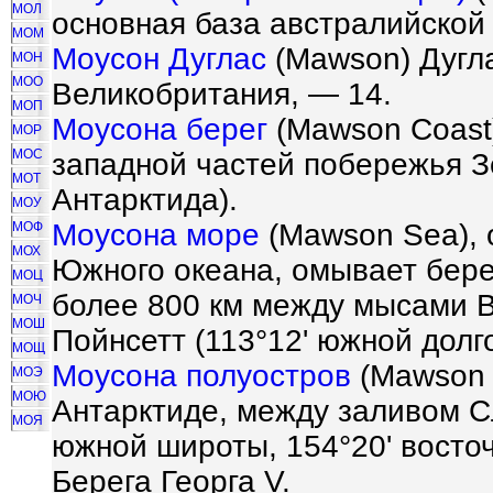
МОЛ
основная база австралийской
МОМ
Моусон Дуглас
(Mawson) Дугла
МОН
МОО
Великобритания, — 14.
МОП
Моусона берег
(Mawson Coast)
МОР
МОС
западной частей побережья З
МОТ
Антарктида).
МОУ
Моусона море
(Mawson Sea), 
МОФ
МОХ
Южного океана, омывает бере
МОЦ
более 800 км между мысами Ви
МОЧ
МОШ
Пойнсетт (113°12' южной долг
МОЩ
Моусона полуостров
(Mawson P
МОЭ
МОЮ
Антарктиде, между заливом Сл
МОЯ
южной широты, 154°20' восточ
Берега Георга V.