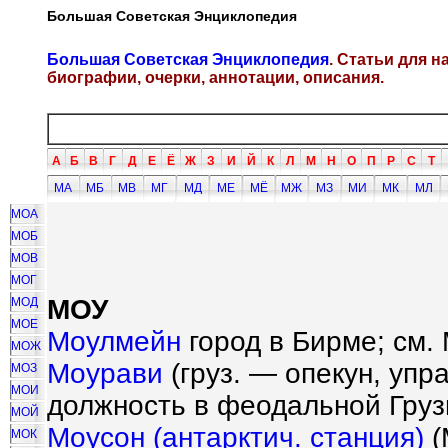
Большая Советская Энциклопедия
Большая Советская Энциклопедия
. Статьи для 
биографии, очерки, аннотации, описания.
А
Б
В
Г
Д
Е
Ё
Ж
З
И
Й
К
Л
М
Н
О
П
Р
С
Т
МА
МБ
МВ
МГ
МД
МЕ
МЁ
МЖ
МЗ
МИ
МК
МЛ
МОА
МОБ
МОВ
МОГ
МОУ
МОД
МОЕ
Моулмейн
город в Бирме; см.
МОЖ
Моурави
(груз. — опекун, уп
МОЗ
МОИ
должность в феодальной Груз
МОЙ
Моусон (антарктич. станция)
(
МОК