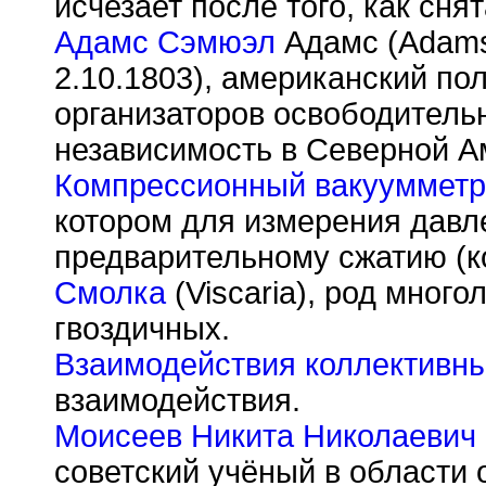
исчезает после того, как снят
Адамс Сэмюэл
Адамс (Adams
2.10.1803), американский по
организаторов освободитель
независимость в Северной 
Компрессионный вакуумметр
котором для измерения давле
предварительному сжатию (к
Смолка
(Viscaria), род много
гвоздичных.
Взаимодействия коллективн
взаимодействия.
Моисеев Никита Николаевич
советский учёный в области