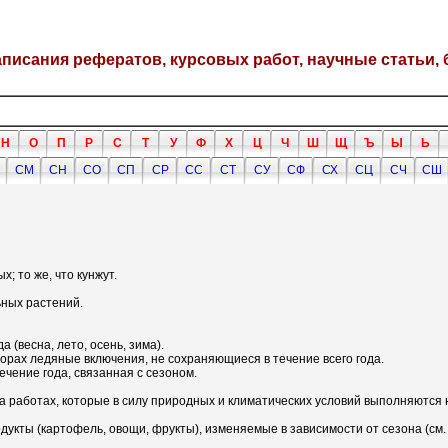
написания рефератов, курсовых работ, научные статьи, 
Н
О
П
Р
С
Т
У
Ф
Х
Ц
Ч
Ш
Щ
Ъ
Ы
Ь
СМ
СН
СО
СП
СР
СС
СТ
СУ
СФ
СХ
СЦ
СЧ
СШ
; то же, что кунжут.
ьных растений.
да (весна, лето, осень, зима).
орах ледяные включения, не сохраняющиеся в течение всего года.
чение года, связанная с сезоном.
на работах, которые в силу природных и климатических условий выполняются н
дукты (картофель, овощи, фрукты), изменяемые в зависимости от сезона (см.