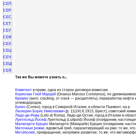
СЕП
СЕР
СЕС
СЕТ
СЕУ
СЕФ
СЕХ
СЕЦ
СЕЧ
СЕШ
СЕЯ
Так же Вы можете узнать о...
Комитент
в праве, одна из сторон договора комиссии.
Кориолан Гней Марций
(Gnaeus Marcius Coriolanus), по древнеримск
Крекинг
(англ. cracking, от crack — расщеплять), переработка нефт
углеводородов.
Кунео
(Cuneo), город в Северной Италии, в области Пьемонт, на р.
Ласкорин Борис Николаевич
[р. 11(24).6.1915, Брест], советский х
Лидо-ди-Рома
(Lido di Roma), Лидо-ди-Остия, город в Италии в област
Луитпольд Йосеф
Луитпольд (Luitpold) Йосеф (псевдоним; настояще
Малапарте Курцио
Малапарте (Malaparte) Курцио (псевдоним; настоя
Маточные рожки
, ядовитый гриб, паразитирующий на ржи; то же, что
Метаболия
, превращение, непрямое развитие; то же, что метаморфо