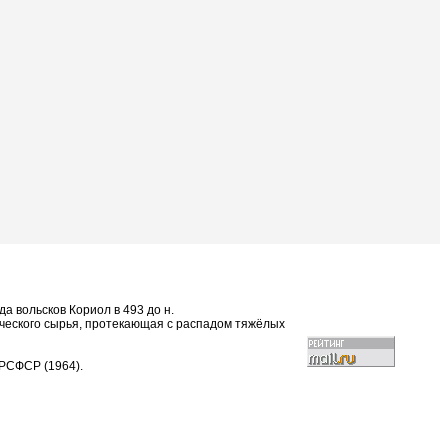
а вольсков Кориол в 493 до н.
мического сырья, протекающая с распадом тяжёлых
 РСФСР (1964).