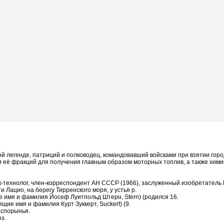
ой легенде, патриций и полководец, командовавший войсками при взятии город
и и её фракций для получения главным образом моторных топлив, а также хи
имик-технолог, член-корреспондент АН СССР (1966), заслуженный изобретатель
и Лацио, на берегу Тирренского моря, у устья р.
е имя и фамилия Йосеф Луитпольд Штерн, Stern) (родился 16.
щие имя и фамилия Курт Зуккерт, Suckert) (9.
 спорынья.
з.