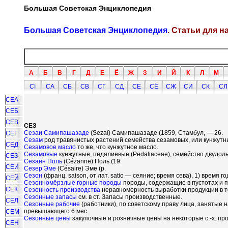
Большая Советская Энциклопедия
Большая Советская Энциклопедия
. Статьи для 
А
Б
В
Г
Д
Е
Ё
Ж
З
И
Й
К
Л
М
СI
СА
СБ
СВ
СГ
СД
СЕ
СЁ
СЖ
СИ
СК
СЛ
СЕА
СЕБ
СЕВ
СЕЗ
Сезаи Самипашазаде
(Seza
î
) Самипашазаде (1859, Стамбул, — 26.
СЕГ
Сезам
род травянистых растений семейства сезамовых, или кунжутных
СЕД
Сезамовое масло
то же, что кунжутное масло.
Сезамовые
кунжутные, педалиевые (Pedaliaceae), семейство двудол
СЕЗ
Сезанн Поль
(C
é
zanne) Поль (19.
СЕИ
Сезер Эме
(C
é
saire) Эме (р.
Сезон
(франц. saison, от лат. satio — сеяние; время сева), 1) время го
СЕЙ
Сезонномёрзлые горные породы
породы, содержащие в пустотах и п
СЕК
Сезонность производства
неравномерность выработки продукции в те
Сезонные запасы
см. в ст. Запасы производственные.
СЕЛ
Сезонные рабочие
(работники), по советскому праву лица, занятые 
превышающего 6 мес.
СЕМ
Сезонные цены
закупочные и розничные цены на некоторые с.-х. про
СЕН