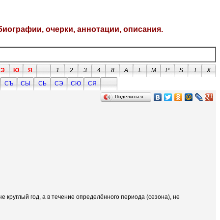
биографии, очерки, аннотации, описания.
Э
Ю
Я
1
2
3
4
8
A
L
M
P
S
T
X
СЪ
СЫ
СЬ
СЭ
СЮ
СЯ
Поделиться…
е круглый год, а в течение определённого периода (сезона), не