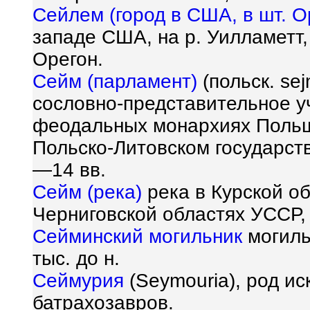
Сейлем (город в США, в шт. О
западе США, на р. Уилламетт
Орегон.
Сейм (парламент)
(польск. sej
сословно-представительное у
феодальных монархиях Польш
Польско-Литовском государст
—14 вв.
Сейм (река)
река в Курской о
Черниговской областях УССР, 
Сейминский могильник
могиль
тыс. до н.
Сеймурия
(Seymouria), род и
батрахозавров.