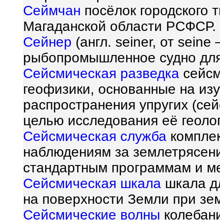
Сеймчан
посёлок городского 
Магаданской области РСФСР.
Сейнер
(англ. seiner, от sein
рыбопромышленное судно для
Сейсмическая разведка
сейсм
геофизики, основанные на из
распространения упругих (сей
целью исследования её геолог
Сейсмическая служба
комплек
наблюдениям за землетрясени
стандартным программам и ме
Сейсмическая шкала
шкала дл
на поверхности Земли при зе
Сейсмические волны
колебани