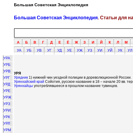
Большая Советская Энциклопедия
Большая Советская Энциклопедия
. Статьи для 
А
Б
В
Г
Д
Е
Ё
Ж
З
И
Й
К
Л
М
УА
УБ
УВ
УГ
УД
УЕ
УЖ
УЗ
УИ
УЙ
УК
УЛ
УРА
УРБ
УРВ
УРЯ
Урядник
1) нижний чин уездной полиции в дореволюционной России.
УРГ
Урянхайский край
Сойотия, русское название в 18 – начале 20 вв. т
УРД
Урянхайцы
употреблявшееся в прошлом название тувинцев.
УРЕ
УРЖ
УРЗ
УРИ
УРК
УРЛ
УРМ