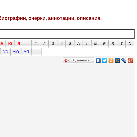
биографии, очерки, аннотации, описания.
Э
Ю
Я
1
2
3
4
8
A
L
M
P
S
T
X
УЭ
УЮ
УЯ
Поделиться…