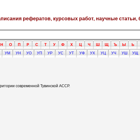
написания рефератов, курсовых работ, научные статьи, 
Н
О
П
Р
С
Т
У
Ф
Х
Ц
Ч
Ш
Щ
Ъ
Ы
Ь
УМ
УН
УО
УП
УР
УС
УТ
УФ
УХ
УЦ
УЧ
УШ
УЩ
ерритории современной Тувинской АССР.