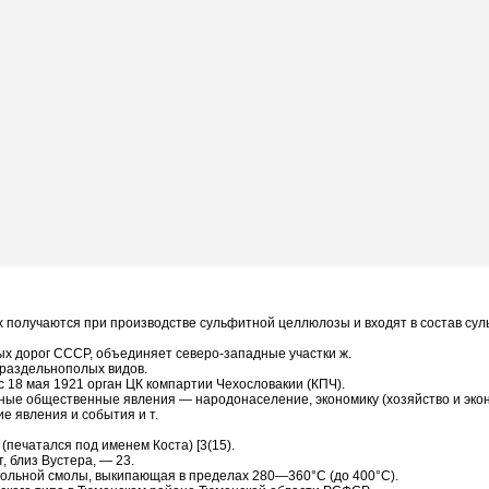
ых получаются при производстве сульфитной целлюлозы и входят в состав су
ых дорог СССР, объединяет северо-западные участки ж.
 раздельнополых видов.
с 18 мая 1921 орган ЦК компартии Чехословакии (КПЧ).
ые общественные явления — народонаселение, экономику (хозяйство и эконом
е явления и события и т.
(печатался под именем Коста) [3(15).
, близ Вустера, — 23.
гольной смолы, выкипающая в пределах 280—360°C (до 400°C).