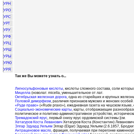
УРН
УРО
УРС
УРТ
УРУ
УРФ
УРЦ
УРШ
УРЫ
УРЮ
УРЯ
Так же Вы можете узнать о...
Лигносульфоновые кислоты
, кислоты сложного состава, соли котор
Мицелла
(новолат. micella, уменьшительное от лат.
Октябрьская железная дорога
, одна из старейших и крупных железн
Половой диморфизм
, различия признаков мужских и женских особей
«Руде право»
(«Rude pravo»), ежедневная газета на чешском языке, 
Социально-экономические карты
, карты, отображающие разнообразн
политическое и политико-административное устройство, исторически
Тремадокский ярус
, первый снизу ярус ордовикской системы [см.
Хетагуров Коста Леванович
Хетагуров Коста (Константин) Леванович 
Элгар Эдуард Уильям
Элгар (Elgar) Эдуард Уильям (2.6.1857, Бродхит
Антраценовое масло
, фракция, получаемая при перегонке каменноу