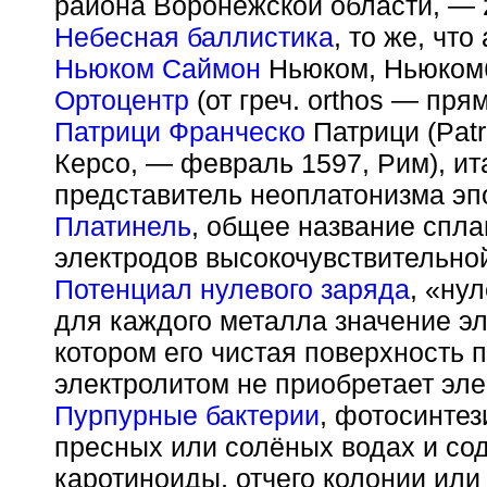
района Воронежской области, — 
Небесная баллистика
, то же, чт
Ньюком Саймон
Ньюком, Ньюкомб
Ортоцентр
(от греч. orthos — пря
Патрици Франческо
Патрици (Patri
Керсо, — февраль 1597, Рим), и
представитель неоплатонизма эп
Платинель
, общее название спл
электродов высокочувствительной
Потенциал нулевого заряда
, «ну
для каждого металла значение эл
котором его чистая поверхность 
электролитом не приобретает эле
Пурпурные бактерии
, фотосинте
пресных или солёных водах и с
каротиноиды, отчего колонии или