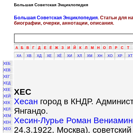
Большая Советская Энциклопедия
Большая Советская Энциклопедия
. Статьи для 
биографии, очерки, аннотации, описания.
А
Б
В
Г
Д
Е
Ё
Ж
З
И
Й
К
Л
М
Н
О
П
Р
С
Т
ХА
ХВ
ХД
ХЕ
ХЁ
ХИ
ХЛ
ХМ
ХН
ХО
ХР
ХТ
ХЕБ
ХЕВ
ХЕГ
ХЕД
ХЕС
ХЕЕ
ХЕЙ
Хесан
город в КНДР. Админис
ХЕК
Янгандо.
ХЕЛ
ХЕМ
Хесин-Лурье Роман Вениамин
ХЕН
24.3.1922, Москва), советски
ХЕО