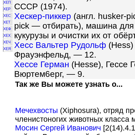
ХЕП
СССР (1974).
ХЕР
Хескер-пиккер
(англ. husker-p
ХЕС
ХЕТ
pick — отбирать), машина для
ХЕФ
кукурузы и очистки их от обёр
ХЕХ
ХЕЧ
Хесс Вальтер Рудольф
(Hess)
ХЕЯ
Фрауэнфельд, — 12.
Хессе Герман
(Hesse), Гессе Г
Вюртем6ерг, — 9.
Так же Вы можете узнать о...
Мечехвосты
(Xiphosura), отряд 
членистоногих животных класса 
Мосин Сергей Иванович
[2(14).4.