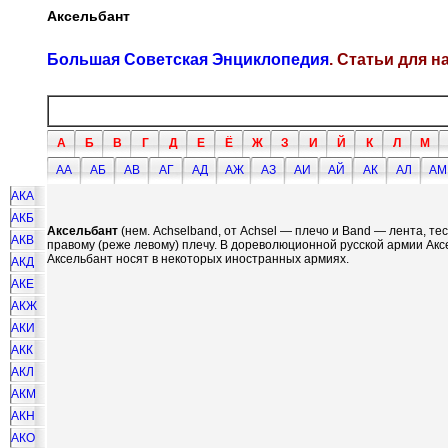
Аксельбант
Большая Советская Энциклопедия
. Статьи для 
А
Б
В
Г
Д
Е
Ё
Ж
З
И
Й
К
Л
М
АА
АБ
АВ
АГ
АД
АЖ
АЗ
АИ
АЙ
АК
АЛ
АМ
АКА
АКБ
Аксельбант
(нем. Achselband, от Achsel — плечо и Band — лента, те
АКВ
правому (реже левому) плечу. В дореволюционной русской армии А
Аксельбант носят в некоторых иностранных армиях.
АКД
АКЕ
АКЖ
АКИ
АКК
АКЛ
АКМ
АКН
АКО