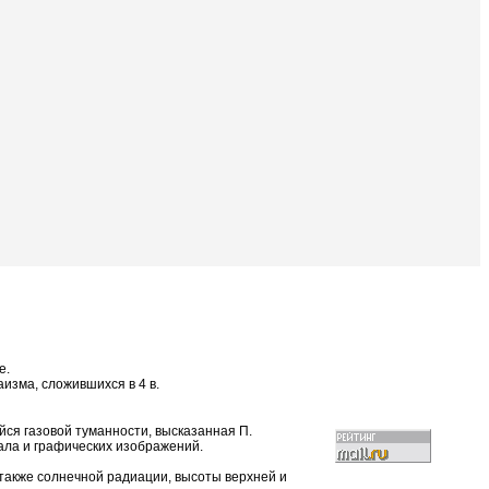
е.
изма, сложившихся в 4 в.
ся газовой туманности, высказанная П.
иала и графических изображений.
 также солнечной радиации, высоты верхней и