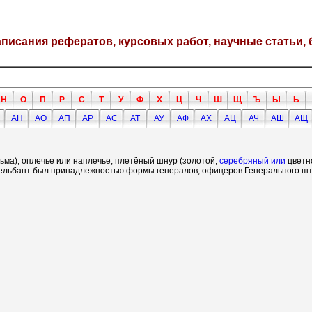
написания рефератов, курсовых работ, научные статьи, 
Н
О
П
Р
С
Т
У
Ф
Х
Ц
Ч
Ш
Щ
Ъ
Ы
Ь
АН
АО
АП
АР
АС
АТ
АУ
АФ
АХ
АЦ
АЧ
АШ
АЩ
сьма), оплечье или наплечье, плетёный шнур (золотой,
серебряный или
цветно
ксельбант был принадлежностью формы генералов, офицеров Генерального ш