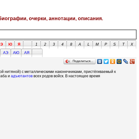
биографии, очерки, аннотации, описания.
Э
Ю
Я
1
2
3
4
8
A
L
M
P
S
T
X
АЭ
АЮ
АЯ
Поделиться…
й нитяной) с металлическими наконечниками, пристёгиваемый к
таба и
адъютантов
всех родов войск. В настоящее время