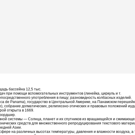
щадь бассейна 12,5 тыс.
дач при помощи вспомогательных инструментов (линейка, циркуль и т.
непосредственного употребления в пищу; разновидность колбасных изделий.
ca de Panama), государство в Центральной Америке, на Панамском перешейк
), собрание догматических, религиозно-этических и правовых положений иуда
ой открыта в 1669.
ффордшир.
ечной системы — Солнца, планет и их спутников из вращающейся и сжимающей
ь технических средств для множественного репродуцирования текстового матер
редней Азии.
сфере на различных высотах температуры, давления и влажности воздуха, а