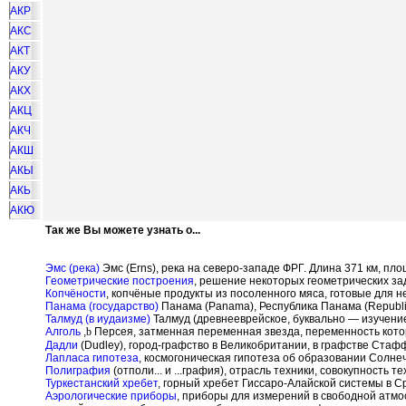
АКР
АКС
АКТ
АКУ
АКХ
АКЦ
АКЧ
АКШ
АКЫ
АКЬ
АКЮ
Так же Вы можете узнать о...
Эмс (река)
Эмс (Erns), река на северо-западе ФРГ. Длина 371 км, пло
Геометрические построения
, решение некоторых геометрических за
Копчёности
, копчёные продукты из посоленного мяса, готовые для 
Панама (государство)
Панама (Panama), Республика Панама (Republi
Талмуд (в иудаизме)
Талмуд (древнееврейское, буквально — изучение
Алголь
,
b
Персея, затменная переменная звезда, переменность котор
Дадли
(Dudley), город-графство в Великобритании, в графстве Ста
Лапласа гипотеза
, космогоническая гипотеза об образовании Солн
Полиграфия
(отполи... и ...графия), отрасль техники, совокупност
Туркестанский хребет
, горный хребет Гиссаро-Алайской системы в С
Аэрологические приборы
, приборы для измерений в свободной атмо