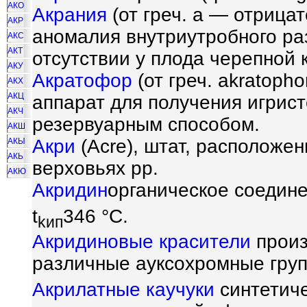
АКО
Акрания
(от греч. а — отрицат
АКР
аномалия внутриутробного ра
АКС
АКТ
отсутствии у плода черепной 
АКУ
Акратофор
(от греч. akratopho
АКХ
АКЦ
аппарат для получения игрист
АКЧ
резервуарным способом.
АКШ
Акри
(Acre), штат, расположе
АКЫ
АКЬ
верховьях pp.
АКЮ
Акридин
органическое соедине
t
346 °С.
kип
Акридиновые красители
произ
различные ауксохромные гру
Акрилатные каучуки
синтетиче