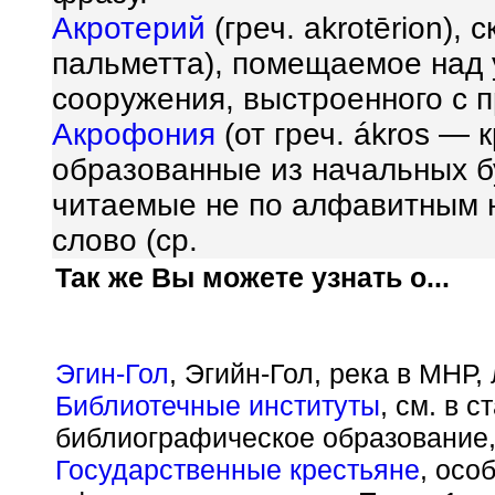
Акротерий
(греч. akrot
ē
rion), 
пальметта), помещаемое над 
сооружения, выстроенного с 
Акрофония
(от греч.
á
kros — 
образованные из начальных б
читаемые не по алфавитным н
слово (ср.
Так же Вы можете узнать о...
Эгин-Гол
, Эгийн-Гол, река в МНР,
Библиотечные институты
, см. в 
библиографическое образование,
Государственные крестьяне
, осо