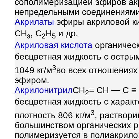
сополимеризацией эфиров ак
непредельными соединениями
Акрилаты
эфиры акриловой к
СН
, C
H
и др.
з
2
5
Акриловая кислота
органическ
бесцветная жидкость с острым
3
1049 кг/м
во всех отношениях
эфиром.
Акрилонитрил
CH
= CH — C
≡
2
бесцветная жидкость с характ
3
плотность 806 кг/м
, раствори
большинством органических р
полимеризуется в полиакрило