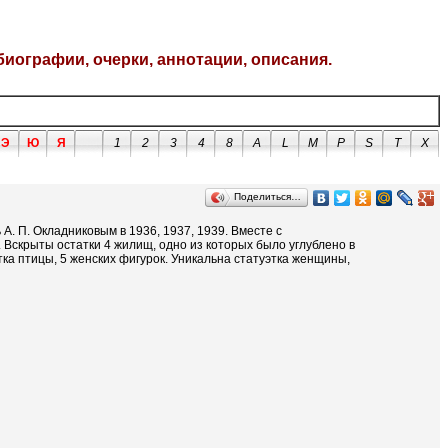
биографии, очерки, аннотации, описания.
Э
Ю
Я
1
2
3
4
8
A
L
M
P
S
T
X
Поделиться…
 А. П. Окладниковым в 1936, 1937, 1939. Вместе с
 Вскрыты остатки 4 жилищ, одно из которых было углублено в
ка птицы, 5 женских фигурок. Уникальна статуэтка женщины,