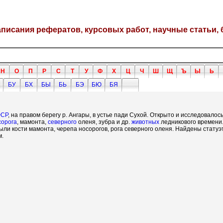
написания рефератов, курсовых работ, научные статьи, 
Н
О
П
Р
С
Т
У
Ф
Х
Ц
Ч
Ш
Щ
Ъ
Ы
Ь
БУ
БХ
БЫ
БЬ
БЭ
БЮ
БЯ
СР
, на правом берегу р. Ангары, в устье пади Сухой. Открыто и исследовалось
сорога
, мамонта,
северного
оленя, зубра и др.
животных
ледникового времени.
ли кости мамонта, черепа носорогов, рога северного оленя. Найдены статуэт
м.