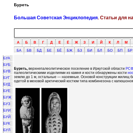
Буреть
Большая Советская Энциклопедия
. Статьи для 
А
Б
В
Г
Д
Е
Ё
Ж
З
И
Й
К
Л
М
БА
БВ
БД
БЕ
БЁ
БЖ
БЗ
БИ
БЛ
БО
БП
БР
БУА
БУБ
Буреть,
верхнепалеолитическое поселение в Иркутской области
РСФ
БУВ
палеолитическими изделиями из камня и кости обнаружены кости
но
землю до 1 м, остальные — наземные. Основой конструкции жилищ бы
БУГ
одетой в меховой арктический костюм типа комбинезона с капюшоно
БУД
БУЕ
БУЖ
БУЗ
БУИ
БУЙ
БУК
БУЛ