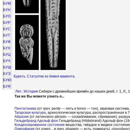
БУМ
БУН
БУО
БУР
БУС
БУТ
БУФ
БУХ
БУЦ
БУЧ
БУШ
БУЭ
Буреть. Статуэтки из бивня мамонта.
БУЮ
БУЯ
Лит.:
История
Сибири с древнейших времён до наших дней, т. 1, Л., 1
Так же Вы можете узнать о...
Пентатоника
(от греч. pente — пять и tonos — тон), звуковая систем
Тагарская культура
, археологическая культура, распространённая в 7
Абразия
(от латинского abrasio — соскабливание, сбривание), разр
Гильдебранд Адольф фон
Гильдебранд (Hildebrand) Адольф фон (184
Конденсированное состояние
вещества, твёрдое и жидкое состояни
Олигофагия
(от олиго... и греч. phagein — есть, пожирать), способ