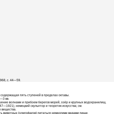
968, с. 44—59.
а, содержащая пять ступеней в пределах октавы.
—3 вв.
ушение волнами и прибоем берегов морей, озёр и крупных водохранилищ.
7—1921), немецкий скульптор и теоретик искусства; см.
я вещества.
ность животных (олигофагов) питаться немногими видами пищи.