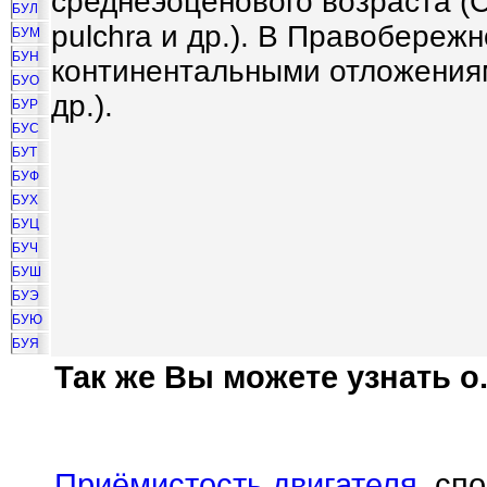
среднеэоценового возраста (C
БУЛ
pulchra и др.). В Правобереж
БУМ
БУН
континентальными отложениям
БУО
др.).
БУР
БУС
БУТ
БУФ
БУХ
БУЦ
БУЧ
БУШ
БУЭ
БУЮ
БУЯ
Так же Вы можете узнать о.
Приёмистость двигателя
, сп