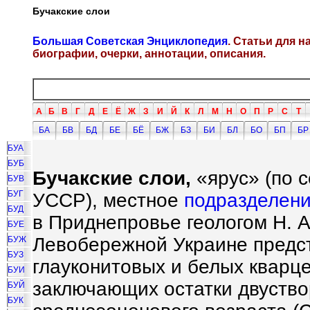
Бучакские слои
Большая Советская Энциклопедия
. Статьи для 
биографии, очерки, аннотации, описания.
А
Б
В
Г
Д
Е
Ё
Ж
З
И
Й
К
Л
М
Н
О
П
Р
С
Т
БА
БВ
БД
БЕ
БЁ
БЖ
БЗ
БИ
БЛ
БО
БП
БР
БУА
БУБ
Бучакские слои,
«ярус» (по 
БУВ
БУГ
УССР), местное
подразделен
БУД
в Приднепровье геологом Н. А
БУЕ
Левобережной Украине предс
БУЖ
БУЗ
глауконитовых и белых кварц
БУИ
заключающих остатки двуств
БУЙ
БУК