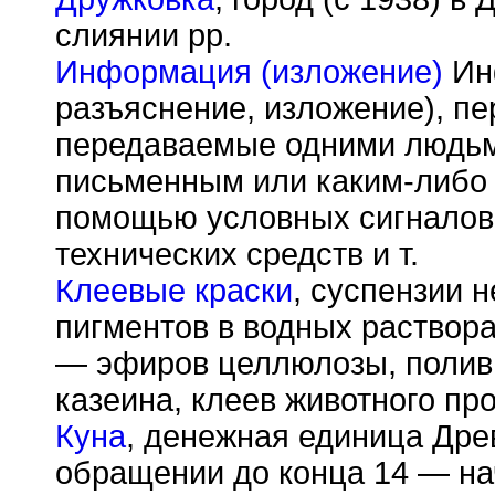
слиянии рр.
Информация (изложение)
Инф
разъяснение, изложение), п
передаваемые одними людьм
письменным или каким-либо 
помощью условных сигналов,
технических средств и т.
Клеевые краски
, суспензии 
пигментов в водных раствор
— эфиров целлюлозы, поливи
казеина, клеев животного пр
Куна
, денежная единица Дре
обращении до конца 14 — на