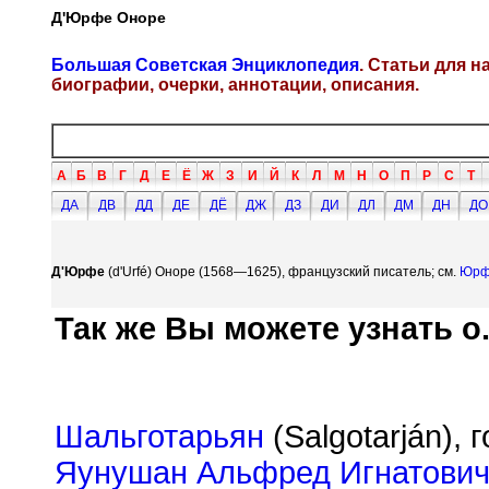
Д'Юрфе Оноре
Большая Советская Энциклопедия
. Статьи для 
биографии, очерки, аннотации, описания.
А
Б
В
Г
Д
Е
Ё
Ж
З
И
Й
К
Л
М
Н
О
П
Р
С
Т
ДА
ДВ
ДД
ДЕ
ДЁ
ДЖ
ДЗ
ДИ
ДЛ
ДМ
ДН
ДО
Д'Юрфе
(d'Urf
é
) Оноре (1568—1625), французский писатель; см.
Юрф
Так же Вы можете узнать о.
Шальготарьян
(Salgotarj
á
n), 
Яунушан Альфред Игнатови