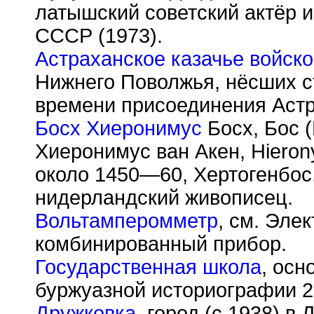
латышский советский актёр и
СССР (1973).
Астраханское казачье войско
Нижнего Поволжья, нёсших с
времени присоединения Астра
Босх Хиеронимус
Босх, Бос (
Хиеронимус ван Акен, Hieron
около 1450—60, Хертогенбос,
нидерландский живописец.
Вольтамперомметр
, см. Эле
комбинированный прибор.
Государственная школа
, осн
буржуазной историографии 2
Дружковка
, город (с 1938) в