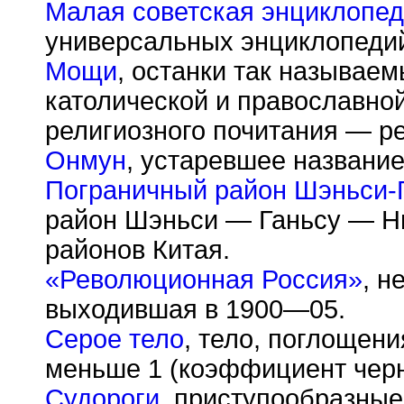
Малая советская энциклопе
универсальных энциклопедий
Мощи
, останки так называе
католической и православно
религиозного почитания — р
Онмун
, устаревшее название
Пограничный район Шэньси-
район Шэньси — Ганьсу — Н
районов Китая.
«Революционная Россия»
, н
выходившая в 1900—05.
Серое тело
, тело, поглощен
меньше 1 (коэффициент чер
Судороги
, приступообразны