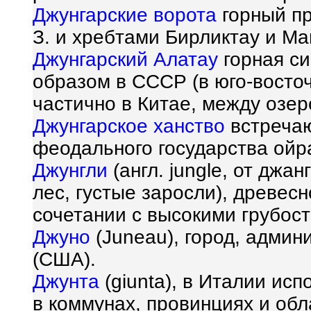
Джунгарские ворота
горный пр
З. и хребтами Бирликтау и Ма
Джунгарский Алатау
горная си
образом в СССР (в юго-восто
частично в Китае, между озер
Джунгарское ханство
встречаю
феодального государства ойра
Джунгли
(англ. jungle, от джа
лес, густые заросли), древес
сочетании с высокими грубос
Джуно
(Juneau), город, админ
(США).
Джунта
(giunta), в Италии ис
в коммунах, провинциях и обл