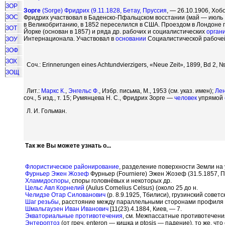
ЗОР
Зорге
(Sorge) Фридрих (9.11.1828, Бетау,
Пруссия
, — 26.10.1906, Хоб
ЗОС
Фридрих участвовал в Баденско-Пфальцском восстании (май — июль 
в Великобританию, в 1852 переселился в США. Проездом в Лондоне п
ЗОТ
Йорке (основан в 1857) и ряда др. рабочих и социалистических
орган
Интернационала. Участвовал в
основании
Социалистической рабочей
ЗОУ
ЗОФ
ЗОХ
Соч.: Erinnerungen eines Achtundvierzigers, «Neue Zeit», 1899, Bd 2, 
ЗОЩ
Лит.:
Маркс К.
,
Энгельс Ф.
, Избр. письма, М., 1953 (см. указ. имен);
Лен
соч., 5 изд., т. 15; Румянцева Н. С., Фридрих Зорге —
человек
упрямой
Л. И. Гольман.
Так же Вы можете узнать о...
Флористическое районирование
, разделение поверхности Земли на
Фурньер Эжен Жозеф
Фурньер (Fourniere) Эжен Жозеф (31.5.1857, П
Хламидоспоры
, споры головнёвых и некоторых др.
Цельс Авл Корнелий
(Aulus Cornelius Celsus) (около 25 до н.
Челидзе Отар Силованович
(р. 8.9.1925, Тбилиси), грузинский советс
Шаг резьбы
, расстояние между параллельными сторонами профиля д
Шмальгаузен Иван Иванович
[11(23).4.1884, Киев, — 7.
Экваториальные противотечения
, см. Межпассатные противотечени
Энтероптоз
(от греч. enteron — кишка и ptosis — падение), то же, ч