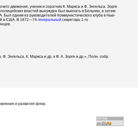
чего движения, ученик и соратник К. Маркса и Ф. Энгельса. Зорге
полицейских властей вынужден был выехать в Бельгию, а затем
. Был одним из руководителей Коммунистического клуба в Нью-
ий в США. В 1872—74
генеральный
секретарь 1-го
янцев.
Ф. Энгельса, К. Маркса и др. к Ф. А. Зорге и др.», Полн. собр.
овления и развития флор.