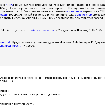
окен,
США
), немецкий марксист, деятель международного и американского рабо
1849). После поражения восстания эмигрировал в Швейцарию. По настоянию 
ознакомился с К. Марксом. Активно участвовал в
пропаганде
марксизма в США
изаций
в США. Активный деятель 1-го Интернационала,
организатор
его секц
 партии Северной Америки (1876—1877); возглавлял борьбу против лассаль
№ 31—40; в рус. пер. —
Рабочее движение
в Соединенных Штатах, СПБ, 1907.
ин В. И.
, Предисловие к рус. переводу книги «Письма И. Ф. Беккера, И. Дицгена, 
справедливости
, М., 1966.
 участки, различающиеся по систематическому составу флоры и истории стан
ариж, — 4.
кий поэт.
вух соседних витков, измеренное вдоль оси.
я.
то опущение внутренностей.