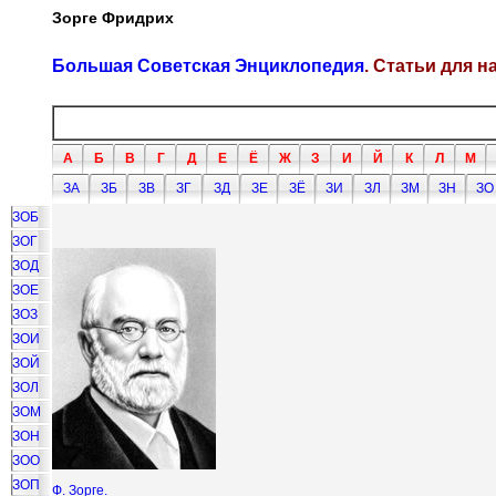
Зорге Фридрих
Большая Советская Энциклопедия
. Статьи для 
А
Б
В
Г
Д
Е
Ё
Ж
З
И
Й
К
Л
М
ЗА
ЗБ
ЗВ
ЗГ
ЗД
ЗЕ
ЗЁ
ЗИ
ЗЛ
ЗМ
ЗН
ЗО
ЗОБ
ЗОГ
ЗОД
ЗОЕ
ЗОЗ
ЗОИ
ЗОЙ
ЗОЛ
ЗОМ
ЗОН
ЗОО
ЗОП
Ф. Зорге.