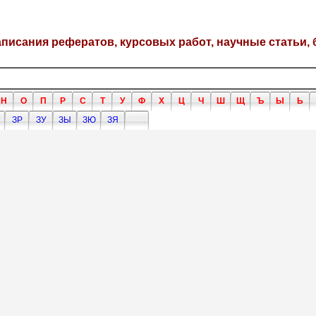
написания рефератов, курсовых работ, научные статьи, 
Н
О
П
Р
С
Т
У
Ф
Х
Ц
Ч
Ш
Щ
Ъ
Ы
Ь
ЗР
ЗУ
ЗЫ
ЗЮ
ЗЯ