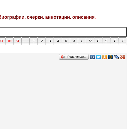
биографии, очерки, аннотации, описания.
Э
Ю
Я
1
2
3
4
8
A
L
M
P
S
T
X
Поделиться…