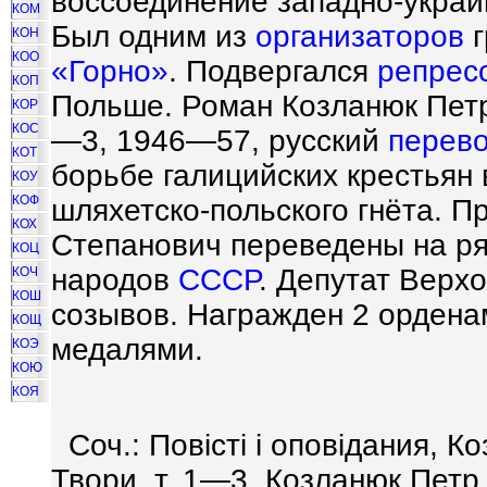
воссоединение западно-украи
КОМ
Был одним из
организаторов
г
КОН
КОО
«Горно»
. Подвергался
репрес
КОП
Польше. Роман Козланюк Петр
КОР
КОС
—3, 1946—57, русский
перев
КОТ
борьбе галицийских крестьян 
КОУ
КОФ
шляхетско-польского гнёта. 
КОХ
Степанович переведены на ря
КОЦ
народов
СССР
. Депутат Верх
КОЧ
КОШ
созывов. Награжден 2 орденам
КОЩ
медалями.
КОЭ
КОЮ
КОЯ
Соч.: Повicтi i оповiдания, К
Твори, т. 1—3, Козланюк Петр 