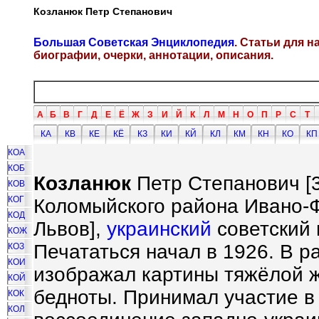
Козланюк Петр Степанович
Большая Советская Энциклопедия
. Статьи для 
биографии, очерки, аннотации, описания.
А
Б
В
Г
Д
Е
Ё
Ж
З
И
Й
К
Л
М
Н
О
П
Р
С
Т
КА
КВ
КЕ
КЁ
КЗ
КИ
КЙ
КЛ
КМ
КН
КО
КП
КОА
КОБ
Козланюк
Петр Степанович [3
КОВ
КОГ
Коломыйского района Ивано-Ф
КОД
Львов],
украинский
советский 
КОЖ
Печататься начал в 1926. В р
КОЗ
КОИ
изображал картины тяжёлой ж
КОЙ
бедноты. Принимал участие 
КОК
КОЛ