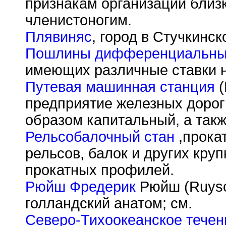
признакам организации близ
членистоногим.
Плявиняс
, город в Стучкинс
Пошлины дифференциальн
имеющих различные ставки на
Путевая машинная станция
(
предприятие железных доро
образом капитальный, а такж
Рельсобалочный стан
,прока
рельсов, балок и других кр
прокатных профилей.
Рюйш Фредерик
Рюйш (Ruysc
голландский анатом; см.
Северо-Тихоокеанское течен