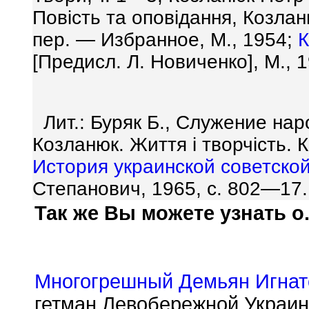
Повicть та оповiдання, Козлан
пер. — Избранное, М., 1954;
[Предисл. Л. Новиченко], М., 
Лит.: Буряк Б., Служение наро
Козланюк. Життя i творчicть.
История
украинской
советско
Степанович, 1965, с. 802—17.
Так же Вы можете узнать о.
Многогрешный Демьян Игнат
гетман Левобережной Украи