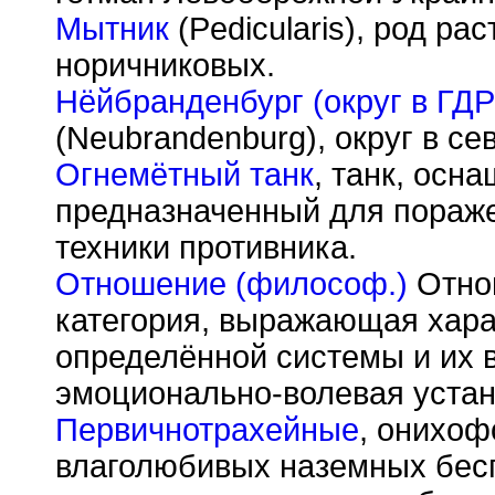
Мытник
(Pedicularis), род ра
норичниковых.
Нёйбранденбург (округ в ГДР
(Neubrandenburg), округ в се
Огнемётный танк
, танк, осн
предназначенный для пораже
техники противника.
Отношение (философ.)
Отно
категория, выражающая хара
определённой системы и их 
эмоционально-волевая устано
Первичнотрахейные
, онихоф
влаголюбивых наземных бес