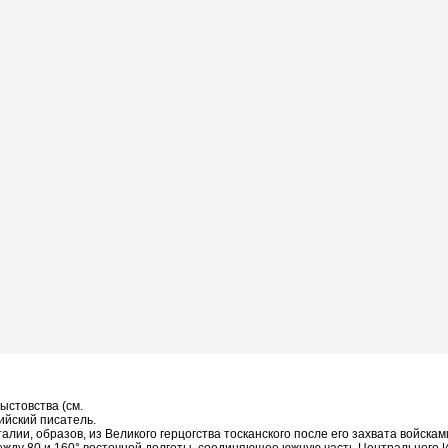
ыстовства (см.
ийский писатель.
талии, образов, из Великого герцогства тосканского после его захвата войск