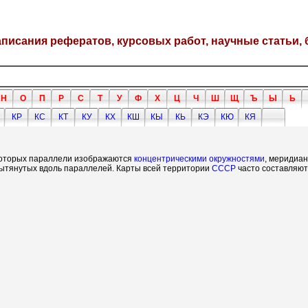
написания рефератов, курсовых работ, научные статьи, 
Н
О
П
Р
С
Т
У
Ф
Х
Ц
Ч
Ш
Щ
Ъ
Ы
Ь
КР
КС
КТ
КУ
КХ
КШ
КЫ
КЬ
КЭ
КЮ
КЯ
 которых параллели изображаются
концентрическими
окружностями
, меридиа
 вытянутых вдоль параллелей. Карты всей территории
СССР
часто составляют