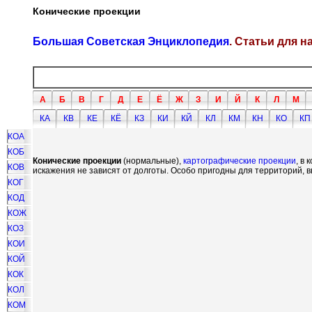
Конические проекции
Большая Советская Энциклопедия
. Статьи для 
А
Б
В
Г
Д
Е
Ё
Ж
З
И
Й
К
Л
М
КА
КВ
КЕ
КЁ
КЗ
КИ
КЙ
КЛ
КМ
КН
КО
КП
КОА
КОБ
Конические проекции
(нормальные),
картографические проекции
, в
КОВ
искажения не зависят от долготы. Особо пригодны для территорий,
КОГ
КОД
КОЖ
КОЗ
КОИ
КОЙ
КОК
КОЛ
КОМ