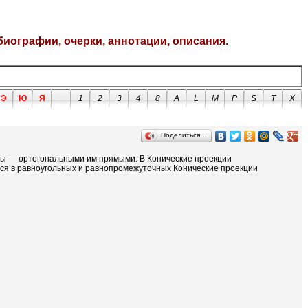
биографии, очерки, аннотации, описания.
Э
Ю
Я
1
2
3
4
8
A
L
M
P
S
T
X
Поделиться…
ны — ортогональными им прямыми. В Конические проекции
ся в равноугольных и равнопромежуточных Конические проекции