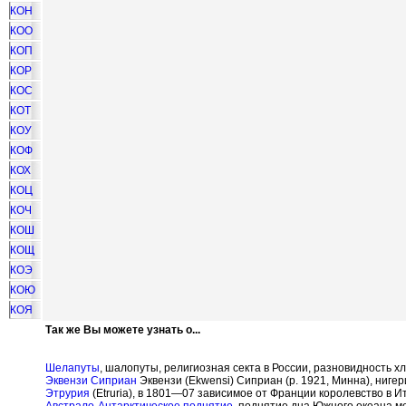
КОН
КОО
КОП
КОР
КОС
КОТ
КОУ
КОФ
КОХ
КОЦ
КОЧ
КОШ
КОЩ
КОЭ
КОЮ
КОЯ
Так же Вы можете узнать о...
Шелапуты
, шалопуты, религиозная секта в России, разновидность хл
Эквензи Сиприан
Эквензи (Ekwensi) Сиприан (р. 1921, Минна), нигер
Этрурия
(Etruria), в 1801—07 зависимое от Франции королевство в И