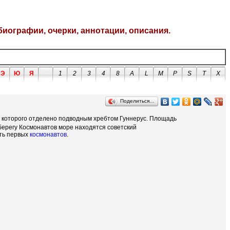
биографии, очерки, аннотации, описания.
Э
Ю
Я
1
2
3
4
8
A
L
M
P
S
T
X
Поделиться…
т которого отделено подводным хребтом Гуннерус. Площадь
берегу Космонавтов море находятся советский
ть первых
космонавтов
.