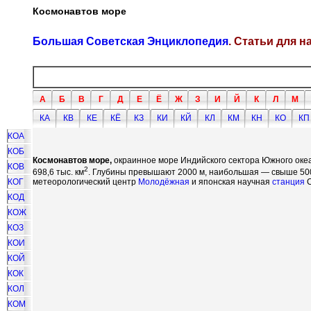
Космонавтов море
Большая Советская Энциклопедия
. Статьи для 
А
Б
В
Г
Д
Е
Ё
Ж
З
И
Й
К
Л
М
КА
КВ
КЕ
КЁ
КЗ
КИ
КЙ
КЛ
КМ
КН
КО
КП
КОА
КОБ
Космонавтов море,
окраинное море Индийского сектора Южного океа
КОВ
2
698,6 тыс. км
. Глубины превышают 2000 м, наибольшая — свыше 500
КОГ
метеорологический центр
Молодёжная
и японская научная
станция
С
КОД
КОЖ
КОЗ
КОИ
КОЙ
КОК
КОЛ
КОМ