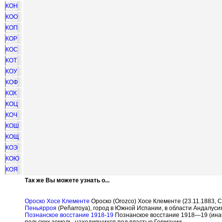
КОН
КОО
КОП
КОР
КОС
КОТ
КОУ
КОФ
КОХ
КОЦ
КОЧ
КОШ
КОЩ
КОЭ
КОЮ
КОЯ
Так же Вы можете узнать о...
Ороско Хосе Клементе
Ороско (Orozco) Хосе Клементе (23.11.1883, 
Пеньярроя
(Pe
ñ
arroya), город в Южной Испании, в области Андалуси
Познанское восстание 1918-19
Познанское восстание 1918—19 (инач