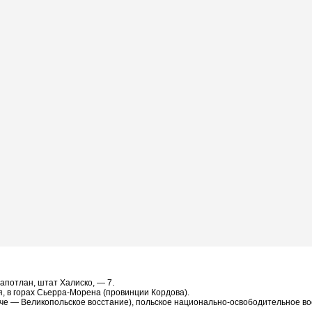
Сапотлан, штат Халиско, — 7.
я, в горах Сьерра-Морена (провинции Кордова).
е — Великопольское восстание), польское национально-освободительное во