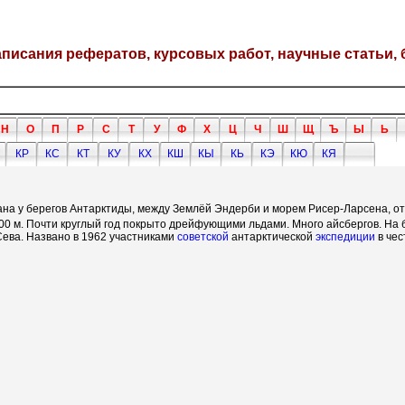
написания рефератов, курсовых работ, научные статьи, 
Н
О
П
Р
С
Т
У
Ф
Х
Ц
Ч
Ш
Щ
Ъ
Ы
Ь
КР
КС
КТ
КУ
КХ
КШ
КЫ
КЬ
КЭ
КЮ
КЯ
на у берегов Антарктиды, между Землёй Эндерби и морем Рисер-Ларсена, о
0 м. Почти круглый год покрыто дрейфующими льдами. Много айсбергов. На 
ева. Названо в 1962 участниками
советской
антарктической
экспедиции
в чес