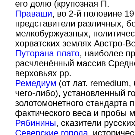
его долю (крупозная П.
Праваши
, во 2-й половине 1
представители различных, б
мелкобуржуазных, политическ
хорватских землях Австро-Ве
Путорана плато
, наиболее п
расчленённый массив Средне
верховьях рр.
Ремедиум
(от лат. remedium,
чего-либо), установленный г
золотомонетного стандарта 
фактического веса и пробы м
Рябинины
, сказители русски
Северские города
, историче