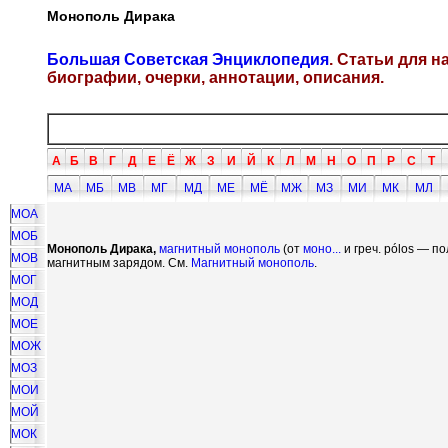
Монополь Дирака
Большая Советская Энциклопедия
. Статьи для 
биографии, очерки, аннотации, описания.
А
Б
В
Г
Д
Е
Ё
Ж
З
И
Й
К
Л
М
Н
О
П
Р
С
Т
МА
МБ
МВ
МГ
МД
МЕ
МЁ
МЖ
МЗ
МИ
МК
МЛ
МОА
МОБ
Монополь Дирака,
магнитный монополь
(от
моно...
и греч. p
ó
los — п
МОВ
магнитным зарядом. См.
Магнитный монополь
.
МОГ
МОД
МОЕ
МОЖ
МОЗ
МОИ
МОЙ
МОК