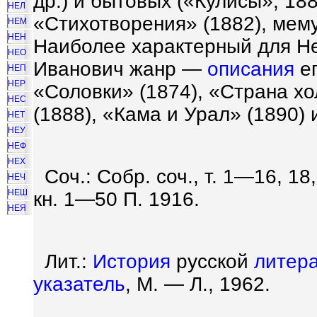
др.) и бытовых («Кулисы», 188
НЕЛ
«Стихотворения» (1882), ме
НЕМ
НЕН
Наиболее характерный для Н
НЕО
Иванович жанр —
описания
ег
НЕП
НЕР
«Соловки» (1874), «Страна х
НЕС
(1888), «Кама и Урал» (1890) 
НЕТ
НЕУ
НЕФ
НЕХ
Соч.: Собр. соч., т. 1—16, 18
НЕЧ
НЕШ
кн. 1—50 П. 1916.
НЕЯ
Лит.:
История
русской
литер
указатель
, М. — Л., 1962.