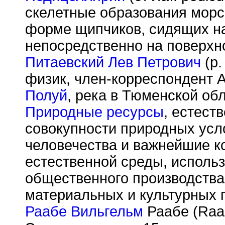
скелетные образования морск
форме щипчиков, сидящих на
непосредственно на поверхно
Питаевский Лев Петрович
(р.
физик, член-корреспондент 
Полуй
, река в Тюменской об
Природные ресурсы
, естест
совокупности природных усл
человечества и важнейшие 
естественной среды, исполь
общественного производства
материальных и культурных 
Раабе Вильгельм
Раабе (Raab