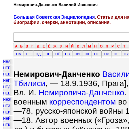
Немирович-Данченко Василий Иванович
Большая Советская Энциклопедия
. Статьи для 
биографии, очерки, аннотации, описания.
А
Б
В
Г
Д
Е
Ё
Ж
З
И
Й
К
Л
М
Н
О
П
Р
С
Т
НА
НГ
НД
НЕ
НЁ
НЗ
НИ
НК
НО
НР
НС
НУ
НЕА
НЕБ
Немирович-Данченко
Васил
НЕВ
НЕГ
Тбилиси
, — 18.9.1936, Прага]
НЕД
Вл. И.
Немировича-Данченко
.
НЕЕ
военным
корреспондентом
во 
НЕЖ
НЕЗ
—78, русско-японской войны 
НЕИ
—18. Автор военных («Гроза»,
НЕЙ
НЕК