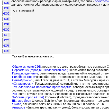
обоснованных норм расхода сырья, материалов, топлива и
электроэ
НОМ
для достижения сбалансированности материальных, трудовых и ден
НОН
А. Р. Сочинский.
НОО
НОП
НОР
НОС
НОТ
НОУ
НОЧ
НОЯ
Так же Вы можете узнать о...
Общие условия СЭВ
, нормативные акты, разработанные органами 
Первомайск (город в Николаевской обл.)
Первомайск, город областно
Предопределение
, религиозное представление об исходящей от во
Рибейран-Прету
(Ribeir
ã
o Pr
ê
to), город на юго-востоке Бразилии, в 
Сент-Фрэнсис
(Saint Francis), река в США, в штатах Миссури и Арканз
«Стальпроект»
, Государственный союзный институт по проектирован
Технологическая подготовка производства
, совокупность методов о
экономико-математических моделей и средств технического оснащен
Ухо
, орган слуха и равновесия у позвоночных животных и человека;
Хобокен (город в США)
Хобокен (Hoboken), город на северо-востоке 
Шиллер Леон
Шиллер (Schiller) Леон [настоящая фамилия — де Шильд
Ямато
, племенной союз, возникший в Японии во 2-й половине 3 в.
Антракоз
лёгких (от греч. anthrax — уголь), болезнь, связанная с ос