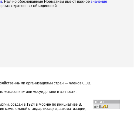
ов
. Научно обоснованные Нормативы имеют важное
значение
 производственных объединений.
озяйственными организациями стран — членов СЭВ.
го «спасения» или «осуждения» в вечности.
гии, создан в 1924 в Москве по инициативе В.
ния комплексной стандартизации, автоматизации,