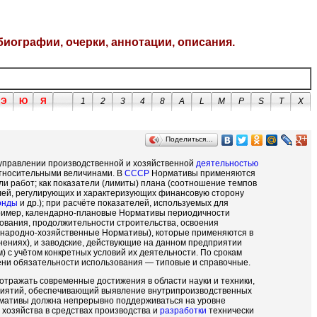
биографии, очерки, аннотации, описания.
Э
Ю
Я
1
2
3
4
8
A
L
M
P
S
T
X
Поделиться…
 управлении производственной и хозяйственной
деятельностью
тносительными величинами. В
СССР
Нормативы применяются
или работ; как показатели (лимиты) плана (соотношение темпов
елей, регулирующих и характеризующих финансовую сторону
онды
и др.); при расчёте показателей, используемых для
ример, календарно-плановые Нормативы периодичности
ования, продолжительности строительства, освоения
и народно-хозяйственные Нормативы), которые применяются в
ениях), и заводские, действующие на данном предприятии
с учётом конкретных условий их деятельности. По срокам
ени обязательности использования — типовые и справочные.
отражать современные достижения в области науки и техники,
иятий, обеспечивающий выявление внутрипроизводственных
рмативы должна непрерывно поддерживаться на уровне
хозяйства в средствах производства и
разработки
технически