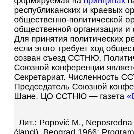
формируемая на
принципах
п
республиканских и краевых о
общественно-политической ор
общественной организации и
Для принятия политических р
если этого требует ход общес
созван съезд ССТНЮ. Полити
Союзной конференции являе
Секретариат. Численность СС
Председатель Союзной конф
Шане. ЦО ССТНЮ — газета
«
Лит.: Popovi
ć
М., Neposredna so
ć
lanci), Beograd,1966; Programi 