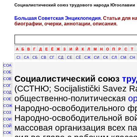
Социалистический союз трудового народа Югославии
Большая Советская Энциклопедия
. Статьи для 
биографии, очерки, аннотации, описания.
А
Б
В
Г
Д
Е
Ё
Ж
З
И
Й
К
Л
М
Н
О
П
Р
С
Т
СI
СА
СБ
СВ
СГ
СД
СЕ
СЁ
СЖ
СИ
СК
СЛ
СМ
СН
СОА
СОБ
Социалистический союз
тру
СОВ
СОГ
(ССТНЮ; Socijalisti
č
ki Savez R
СОД
общественно-политическая
о
СОЕ
Народно-освободительного фр
СОЖ
СОЗ
Народно-освободительной во
СОИ
массовая организация всех п
СОЙ
СОК