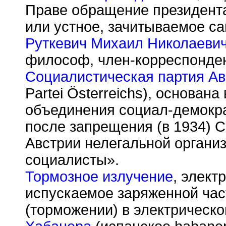
Праве обращение президента
или устное, зачитываемое с
Руткевич Михаил Николаеви
философ, член-корреспонден
Социалистическая партия Ав
Partei
Ö
sterreichs), основана
объединения социал-демокра
после запрещения (в 1934) 
Австрии нелегальной орган
социалисты».
Тормозное излучение
, элект
испускаемое заряженной час
(торможении) в электрическо