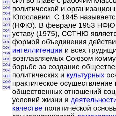
сил во главе с рабочим класс
СОЛ
политической и организацио
СОМ
СОН
Югославии. С 1945 называет
СОО
(НФЮ). В феврале 1953 НФЮ
СОП
СОР
уставу (1975), ССТНЮ являет
СОС
формой объединения действи
СОТ
СОУ
интеллигенции
и всех трудящи
СОФ
возглавляемых Союзом коммун
СОХ
борьбе за создание обществе
СОЦ
СОЧ
политических и
культурных
ос
СОШ
практическое осуществление 
СОЮ
СОЯ
общественных отношений соц
условий жизни и
деятельност
качестве
политической основ