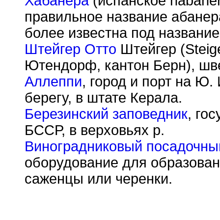
Хабанера
(испанское habaner
правильное название абанера
более известна под название
Штейгер Отто
Штейгер (Steige
Ютендорф, кантон Берн), шв
Аллеппи
, город и порт на Ю
берегу, в штате Керала.
Березинский заповедник
, го
БССР, в верховьях р.
Виноградниковый посадочный
оборудование для образова
саженцы или черенки.