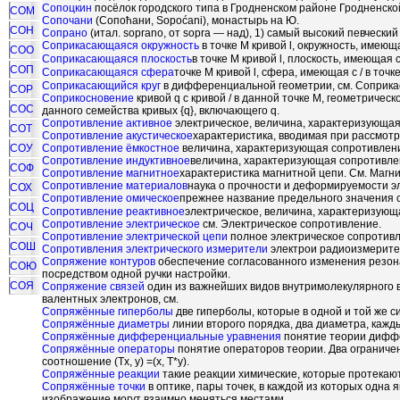
Сопоцкин
посёлок городского типа в Гродненском районе Гродненской
СОМ
Сопочани
(Сопо
ћ
ани, Sopo
ć
ani), монастырь на Ю.
СОН
Сопрано
(итал. soprano, от sopra — над), 1) самый высокий певческий 
Соприкасающаяся окружность
в точке М кривой l, окружность, имеюща
СОО
Соприкасающаяся плоскость
в точке М кривой l, плоскость, имеющая с
СОП
Соприкасающаяся сфера
точке М кривой l, сфера, имеющая с / в точк
Соприкасающийся круг
в дифференциальной геометрии, см. Соприка
СОР
Соприкосновение
кривой q с кривой / в данной точке М, геометричес
СОС
данного семейства кривых {q}, включающего q.
Сопротивление активное
электрическое, величина, характеризующая
СОТ
Сопротивление акустическое
характеристика, вводимая при рассмотр
СОУ
Сопротивление ёмкостное
величина, характеризующая сопротивление
Сопротивление индуктивное
величина, характеризующая сопротивлен
СОФ
Сопротивление магнитное
характеристика магнитной цепи. См. Магн
Сопротивление материалов
наука о прочности и деформируемости э
СОХ
Сопротивление омическое
прежнее название предельного значения 
СОЦ
Сопротивление реактивное
электрическое, величина, характеризующа
Сопротивление электрическое
см. Электрическое сопротивление.
СОЧ
Сопротивление электрической цепи
полное электрическое сопротивл
СОШ
Сопротивления электрического измерители
электрои радиоизмерител
Сопряжение контуров
обеспечение согласованного изменения резона
СОЮ
посредством одной ручки настройки.
СОЯ
Сопряжение связей
один из важнейших видов внутримолекулярного в
валентных электронов, см.
Сопряжённые гиперболы
две гиперболы, которые в одной и той же с
Сопряжённые диаметры
линии второго порядка, два диаметра, кажд
Сопряжённые дифференциальные уравнения
понятие теории дифф
Сопряжённые операторы
понятие операторов теории. Два ограничен
соотношение (Tx, у) =(х, Т*у).
Сопряжённые реакции
такие реакции химические, которые протекают
Сопряжённые точки
в оптике, пары точек, в каждой из которых одна
изображение могут взаимно меняться местами.