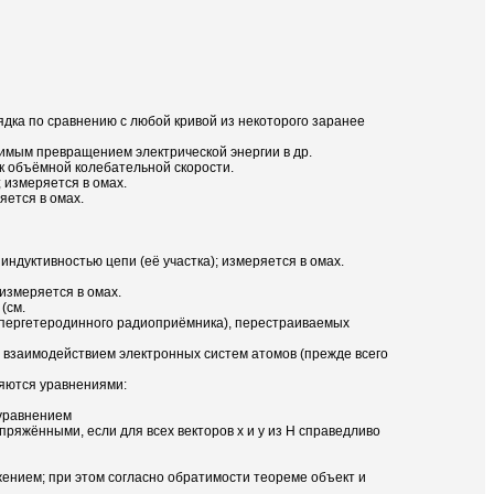
орядка по сравнению с любой кривой из некоторого заранее
тимым превращением электрической энергии в др.
к объёмной колебательной скорости.
 измеряется в омах.
яется в омах.
ндуктивностью цепи (её участка); измеряется в омах.
измеряется в омах.
(см.
супергетеродинного радиоприёмника), перестраиваемых
о взаимодействием электронных систем атомов (прежде всего
ляются уравнениями:
уравнением
ряжёнными, если для всех векторов х и у из Н справедливо
жением; при этом согласно обратимости теореме объект и