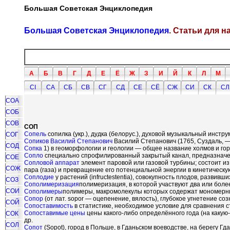
Большая Советская Энциклопедия
Большая Советская Энциклопедия
. Статьи для 
А
Б
В
Г
Д
Е
Ё
Ж
З
И
Й
К
Л
М
СI
СА
СБ
СВ
СГ
СД
СЕ
СЁ
СЖ
СИ
СК
СЛ
СОА
СОБ
СОВ
СОП
Сопель
сопилка (укр.), дудка (белорус.), духовой музыкальный инст
СОГ
Сопиков Василий Степанович
Василий Степанович (1765, Суздаль, —
СОД
Сопка
1) в геоморфологии и геологии — общее название холмов и гор
Сопло
специально спрофилированный закрытый канал, предназначенн
СОЕ
Сопловой аппарат
элемент паровой или газовой турбины; состоит 
СОЖ
пара (газа) и превращение его потенциальной энергии в кинетическу
Соплодие
у растений (infructestentia), совокупность плодов, развивш
СОЗ
Сополимеризация
полимеризация, в которой участвуют два или бол
СОИ
Сополимеры
полимеры, макромолекулы которых содержат мономерны
Сопор
(от лат. sopor — оцепенение, вялость), глубокое угнетение с
СОЙ
Сопоставимость
в статистике, необходимое условие для сравнения с
Сопоставимые цены
цены какого-либо определённого года (на каку
СОК
др.
СОЛ
Сопот
(Sopot), город в Польше, в Гданьском воеводстве, на берегу Гд