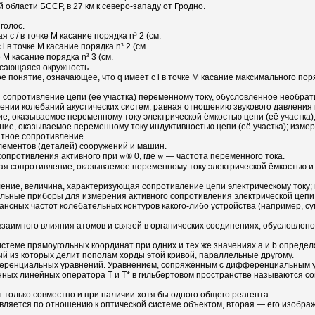
 области БССР, в 27 км к северо-западу от Гродно.
голос.
я с / в точке М касание порядка n
³
2 (см.
 l в точке М касание порядка n
³
2 (см.
е М касание порядка n
³
3 (см.
сающаяся окружность.
кое понятие, означающее, что q имеет с l в точке М касание максимального п
 сопротивление цепи (её участка) переменному току, обусловленное необра
ении колебаний акустических систем, равная отношению звукового давления 
, оказываемое переменному току электрической ёмкостью цепи (её участка);
ие, оказываемое переменному току индуктивностью цепи (её участка); измер
итное сопротивление.
лементов (деталей) сооружений и машин.
сопротивления активного при
w
®
0, где
w
— частота переменного тока.
я сопротивление, оказываемое переменному току электрической ёмкостью и и
ение, величина, характеризующая сопротивление цепи электрическому току; 
ьные приборы для измерения активного сопротивления электрической цепи 
нсных частот колебательных контуров какого-либо устройства (например, 
заимного влияния атомов и связей в органических соединениях; обусловлен
истеме прямоугольных координат при одних и тех же значениях а и b опреде
ый из которых делит пополам хорды этой кривой, параллельные другому.
еренциальных уравнений. Уравнением, сопряжённым с дифференциальным 
ных линейных оператора Т и Т* в гильбертовом пространстве называются соп
 только совместно и при наличии хотя бы одного общего реагента.
 является по отношению к оптической системе объектом, вторая — его изобра