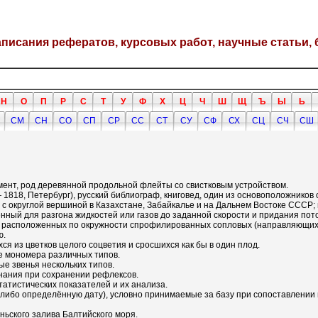
написания рефератов, курсовых работ, научные статьи, 
Н
О
П
Р
С
Т
У
Ф
Х
Ц
Ч
Ш
Щ
Ъ
Ы
Ь
СМ
СН
СО
СП
СР
СС
СТ
СУ
СФ
СХ
СЦ
СЧ
СШ
румент, род деревянной продольной флейты со свистковым устройством.
 1818, Петербург), русский библиограф, книговед, один из основоположнико
 с округлой вершиной в Казахстане, Забайкалье и на Дальнем Востоке СССР; 
ый для разгона жидкостей или газов до заданной скорости и придания пото
из расположенных по окружности спрофилированных сопловых (направляющих
ю.
ихся из цветков целого соцветия и сросшихся как бы в один плод.
ее мономера различных типов.
е звенья нескольких типов.
ознания при сохранении рефлексов.
татистических показателей и их анализа.
ю-либо определённую дату), условно принимаемые за базу при сопоставлени
аньского залива Балтийского моря.