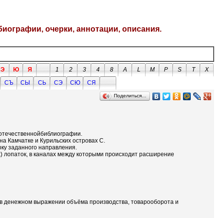
биографии, очерки, аннотации, описания.
Э
Ю
Я
1
2
3
4
8
A
L
M
P
S
T
X
СЪ
СЫ
СЬ
СЭ
СЮ
СЯ
Поделиться…
в отечественнойбиблиографии.
на Камчатке и Курильских островах С.
ку заданного направления.
) лопаток, в каналах между которыми происходит расширение
и в денежном выражении объёма производства, товарооборота и