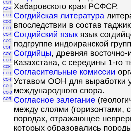
СОЛ
Хабаровского края РСФСР.
СОМ
Согдийская литература
литера
СОН
СОО
впоследствии в состав таджик
СОП
Согдийский язык
язык согдийц
СОР
СОС
подгруппе индоиранской групп
СОТ
Согдийцы
, древняя восточно-
СОУ
Казахстана, с середины 1-го т
СОФ
СОХ
Согласительные комиссии
орг
СОЦ
Уставом ООН для выработки 
СОЧ
СОШ
международного спора.
СОЮ
Согласное залегание
(геологи
СОЯ
между слоями (горизонтами, 
породах, отражающее непреры
которых образовались породы,