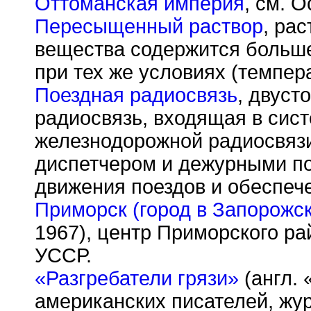
Оттоманская империя
, см. 
Пересыщенный раствор
, ра
вещества содержится больш
при тех же условиях (темпер
Поездная радиосвязь
, двуст
радиосвязь, входящая в сис
железнодорожной радиосвяз
диспетчером и дежурными по
движения поездов и обеспеч
Приморск (город в Запорожск
1967), центр Приморского р
УССР.
«Разгребатели грязи»
(англ. 
американских писателей, жур