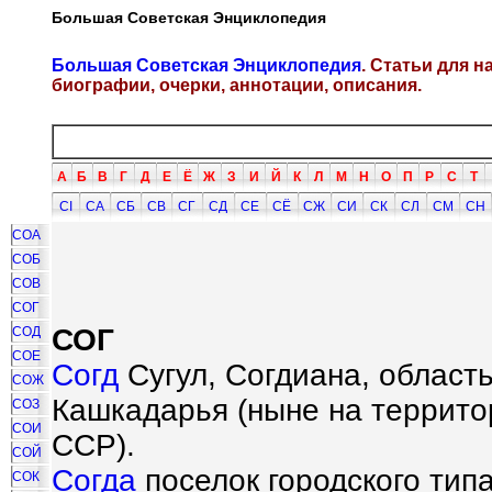
Большая Советская Энциклопедия
Большая Советская Энциклопедия
. Статьи для 
биографии, очерки, аннотации, описания.
А
Б
В
Г
Д
Е
Ё
Ж
З
И
Й
К
Л
М
Н
О
П
Р
С
Т
СI
СА
СБ
СВ
СГ
СД
СЕ
СЁ
СЖ
СИ
СК
СЛ
СМ
СН
СОА
СОБ
СОВ
СОГ
СОГ
СОД
СОЕ
Согд
Сугул, Согдиана, область
СОЖ
Кашкадарья (ныне на террито
СОЗ
СОИ
ССР).
СОЙ
Согда
поселок городского тип
СОК