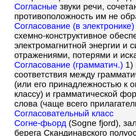
Согласные
звуки речи, сочета
противоположность им не об
Согласование (в электронике)
схемно-конструктивное обесп
электромагнитной энергии и 
отражениями, потерями и иск
Согласование (грамматич.)
1)
соответствия между граммат
(или его принадлежностью к 
классу) и грамматической фо
слова (чаще всего прилагатель
Согласовательный класс
Согне-фьорд
(Sogne fjord), з
берега Скандинавского полуо