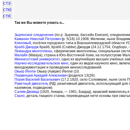
СТЭ
СТЮ
СТЯ
Так же Вы можете узнать о...
Зырянское оледенение
(по р. Зырянка, бассейн Енисея), оледенени
Каманин Николай Петрович
[р. 5(18).10.1908, Меленки, ныне Владим
Кленовый
, посёлок городского типа в Ворошиловградской области У
Крабб Джордж
Крабб, Крэбб (Crabbe) Джордж (24.12.1754, Олдборо, 
Лежандра многочлены
, сферические многочлены, специальная сист
Малайя
(Malaya), страна в Юго-Восточной Азии, на полуострове Мал
Миннесотский университет
, одно из крупнейших высших учебных за
Научно-исследовательское кино
, один из видов научного кино, вк
кинодокументации и проведения киноисследований.
Окьер Йеппе
Окьер (Aakj
æ
r) Йеппе (10.
Первенцев Аркадий Алексеевич
[родился 13(26).
Порик Василий Васильевич
(17.2.1920, село Соломирке, ныне село 
Ракетный двигатель
(РД), реактивный двигатель, использующий для
наземном, подводном).
Салим Джавад
(1920, Анкара, — 1961, Багдад), иракский живописец и
Скало
, деталь ткацкого станка, переводящая нити основы при сматы