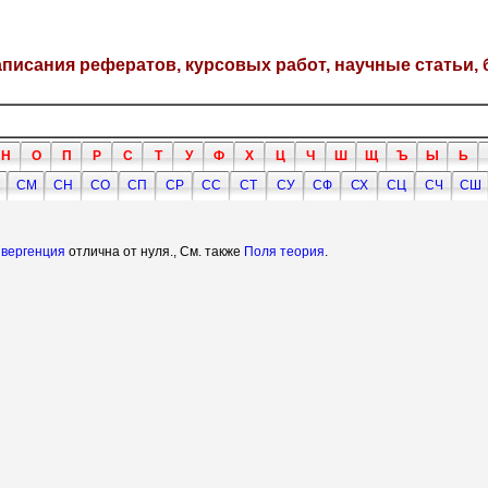
написания рефератов, курсовых работ, научные статьи, 
Н
О
П
Р
С
Т
У
Ф
Х
Ц
Ч
Ш
Щ
Ъ
Ы
Ь
СМ
СН
СО
СП
СР
СС
СТ
СУ
СФ
СХ
СЦ
СЧ
СШ
ивергенция
отлична от нуля., См. также
Поля теория
.