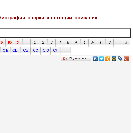
биографии, очерки, аннотации, описания.
Э
Ю
Я
1
2
3
4
8
A
L
M
P
S
T
X
СЪ
СЫ
СЬ
СЭ
СЮ
СЯ
Поделиться…