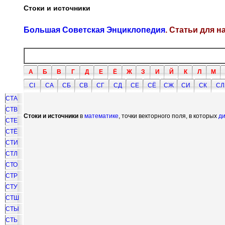
Стоки и источники
Большая Советская Энциклопедия
. Статьи для 
А
Б
В
Г
Д
Е
Ё
Ж
З
И
Й
К
Л
М
СI
СА
СБ
СВ
СГ
СД
СЕ
СЁ
СЖ
СИ
СК
СЛ
СТА
СТВ
Стоки и источники
в
математике
, точки векторного поля, в которых
д
СТЕ
СТЁ
СТИ
СТЛ
СТО
СТР
СТУ
СТШ
СТЫ
СТЬ