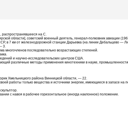
е, распространявшееся на С.
ирской области], советский военный деятель, генерал-полковник авиации (196
ССР, в 7 км от железнодорожной станции Дарьевка (на линии Дебальцево — Ли
— 3.
ема многочленов последовательно возрастающих степеней.
акка.
ведений и научно-исследовательских центров США.
лючающий различные методы применения кинотехники в науке, промышленности
Порик Хмельницкого района Винницкой области, — 22.
 своей работы только вещества и источники энергии, имеющиеся в запасе н
 скульптор.
вании с навоя в рабочее горизонтальное (иногда наклонное) положение.