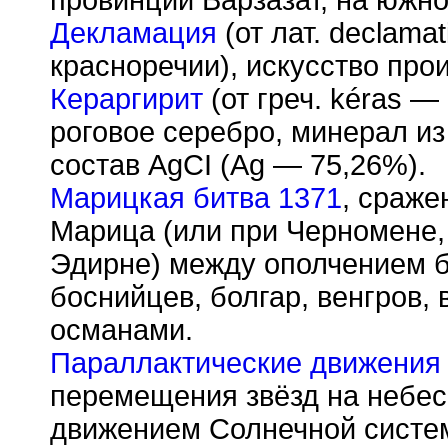
Декламация
(от лат. declama
красноречии), искусство про
Кераргирит
(от греч. k
é
ras —
роговое серебро, минерал из
состав AgCI (Ag — 75,26%).
Марицкая битва 1371
, сраже
Марица (или при Черномене,
Эдирне) между ополчением б
боснийцев, болгар, венгров, 
османами.
Параллактические движения 
перемещения звёзд на небе
движением Солнечной систем