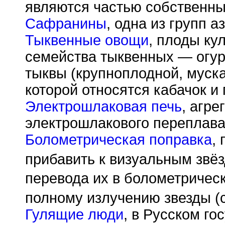
являются частью собственны
Сафранины
, одна из групп 
Тыквенные овощи
, плоды ку
семейства тыквенных — огурц
тыквы (крупноплодной, муска
которой относятся кабачок и 
Электрошлаковая печь
, агре
электрошлакового переплава
Болометрическая поправка
,
прибавить к визуальным звё
перевода их в болометричес
полному излучению звезды (
Гулящие люди
, в Русском го