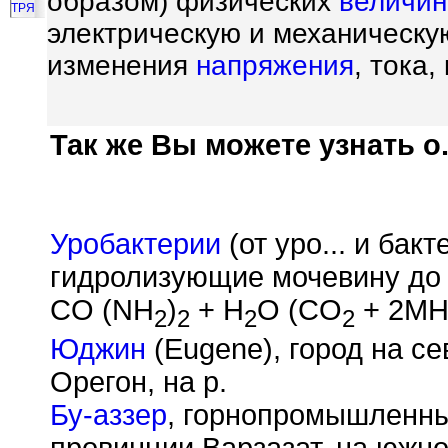
образом) физических
величин
ТРЯ
электрическую и механическу
изменения
напряжения
, тока
Так же Вы можете узнать о.
Уробактерии
(от уро... и бакт
гидролизующие мочевину до 
CO (NH
)
+ H
O (CO
+ 2M
2
2
2
2
Юджин
(Eugene), город на с
Орегон, на р.
Бу-аззер
, горнопромышленный
провинции Варзазат, на южно