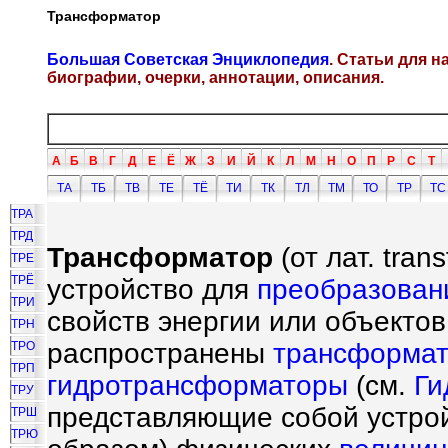
Трансформатор
Большая Советская Энциклопедия
. Статьи для 
биографии, очерки, аннотации, описания.
А
Б
В
Г
Д
Е
Ё
Ж
З
И
Й
К
Л
М
Н
О
П
Р
С
Т
ТА
ТБ
ТВ
ТЕ
ТЁ
ТИ
ТК
ТЛ
ТМ
ТО
ТР
ТС
ТРА
ТРД
Трансформатор
(от лат. tra
ТРЕ
ТРЁ
устройство для
преобразован
ТРИ
свойств энергии или объектов
ТРН
распространены
трансформат
ТРО
ТРП
гидротрансформаторы
(см.
Ги
ТРУ
представляющие собой устро
ТРШ
ТРЮ