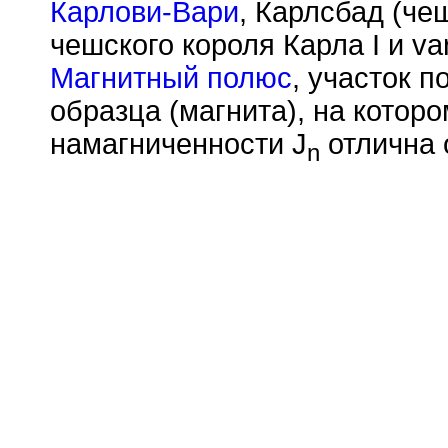
Карлови-Вари
, Карлсбад (чеш
чешского короля Карла I и va
Магнитный полюс
, участок 
образца (магнита), на кото
намагниченности J
отлична 
n