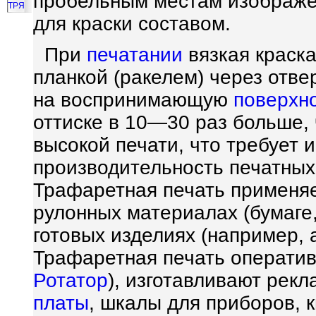
пробельным местам изображе
ТРЯ
для краски составом.
При
печатании
вязкая краск
планкой (ракелем) через отве
на воспринимающую
поверхн
оттиске в 10—30 раз больше,
высокой печати, что требует 
производительность печатных 
Трафаретная печать применяе
рулонных материалах (бумаге
готовых изделиях (например, 
Трафаретная печать оператив
Ротатор
), изготавливают рекл
платы
, шкалы для приборов, к