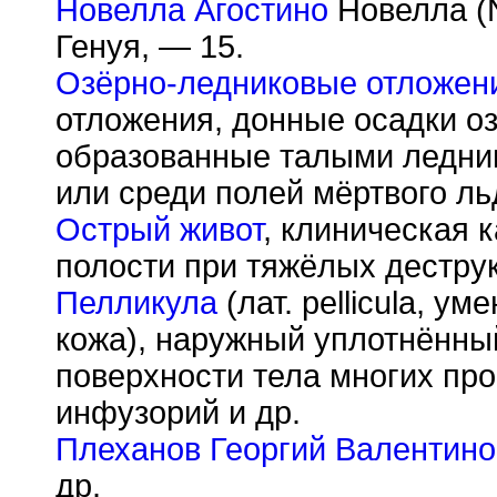
Новелла Агостино
Новелла (N
Генуя, — 15.
Озёрно-ледниковые отложен
отложения, донные осадки о
образованные талыми ледни
или среди полей мёртвого ль
Острый живот
, клиническая 
полости при тяжёлых деструк
Пелликула
(лат. pellicula, у
кожа), наружный уплотнённы
поверхности тела многих про
инфузорий и др.
Плеханов Георгий Валентино
др.