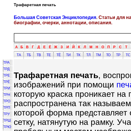
Трафаретная печать
Большая Советская Энциклопедия
. Статьи для 
биографии, очерки, аннотации, описания.
А
Б
В
Г
Д
Е
Ё
Ж
З
И
Й
К
Л
М
Н
О
П
Р
С
Т
ТА
ТБ
ТВ
ТЕ
ТЁ
ТИ
ТК
ТЛ
ТМ
ТО
ТР
ТС
ТРА
ТРД
Трафаретная печать
, воспр
ТРЕ
ТРЁ
изображений при помощи
печ
ТРИ
которую краска проникает на
ТРН
распространена так называем
ТРО
ТРП
которой форма представляет
ТРУ
сетку, натянутую на рамку. Уч
ТРШ
ТРЮ